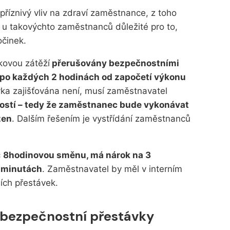
říznivý vliv na zdraví zaměstnance, z toho
u takovýchto zaměstnanců důležité pro to,
činek.
kovou zátěží
přerušovány bezpečnostními
t po každých 2 hodinách od započetí výkonu
vka zajišťována není, musí zaměstnavatel
ností – tedy že zaměstnanec bude vykonávat
žen
. Dalším řešením je vystřídání zaměstnanců
c
8hodinovou směnu, má nárok na 3
0 minutách
. Zaměstnavatel by měl v interním
ích přestávek.
 bezpečnostní přestávky