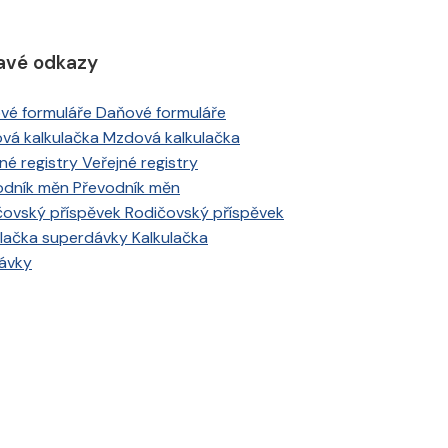
avé odkazy
Daňové formuláře
Mzdová kalkulačka
Veřejné registry
Převodník měn
Rodičovský příspěvek
Kalkulačka
ávky