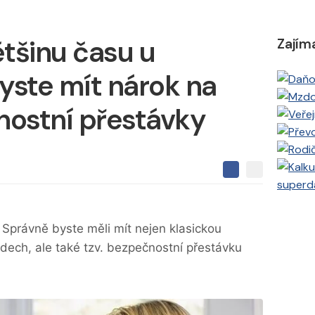
ětšinu času u
Zajím
yste mít nárok na
ostní přestávky
S
S
S
superd
d
d
d
í
í
í
l
l
e
e
l
 Správně byste měli mít nejen klasickou
j
j
t
e
dech, ale také tzv. bezpečnostní přestávku
t
e
e
t
n
n
a
a
F
s
a
í
c
t