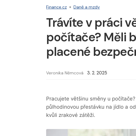
Finance.cz
»
Daně a mzdy
Trávíte v práci v
počítače? Měli b
placené bezpečn
Veronika Němcová
3. 2. 2025
Pracujete většinu směny u počítače?
půlhodinovou přestávku na jídlo a od
kvůli zrakové zátěži.