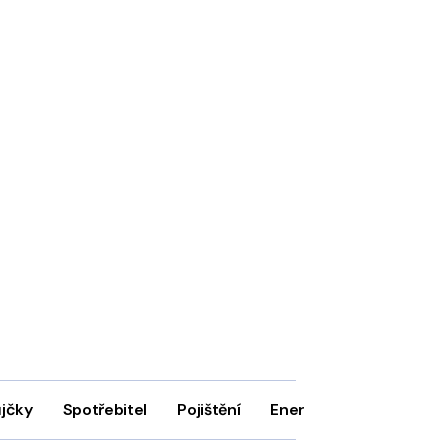
ůjčky
Spotřebitel
Pojištění
Energie
Firmy
In