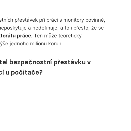
tních přestávek při práci s monitory povinné,
eposkytuje a nedefinuje, a to i přesto, že se
ktorátu práce
. Ten může teoreticky
výše jednoho milionu korun.
el bezpečnostní přestávku v
ci u počítače?