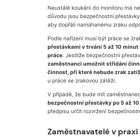
Neustálé koukání do monitoru má nep
důvodu jsou bezpečnostní přestávky 
aby dopřáli namáhanému zraku odpo
Podle nařízení musí být práce se zra
přestávkami v trvání 5 až 10 minu
práce
. Jestliže bezpečnostní přestá
zaměstnanci umožnit střídání čin
činnost, při které nebude zrak zatí
u práce se zrakovou zátěží.
V případě, že bude mít zaměstnane
bezpečnostní přestávky po 5 až 1
předpisu určit rozvržení bezpečnostn
Zaměstnavatelé v praxi