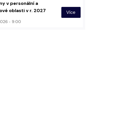
y v personální a
vé oblasti v r. 2027
Více
 2026
9:00