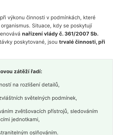
při výkonu činnosti v podmínkách, které
ý organismus. Situace, kdy se poskytují
jmenovává
nařízení vlády č. 361/2007 Sb.
stávky poskytované, jsou
trvalé činnosti, při
kovou zátěží řadí:
ostí na rozlišení detailů,
zvláštních světelných podmínek,
váním zvětšovacích přístrojů, sledováním
cími jednotkami,
stranitelným oslňováním.