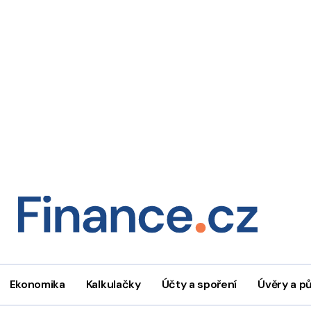
Ekonomika
Kalkulačky
Účty a spoření
Úvěry a p