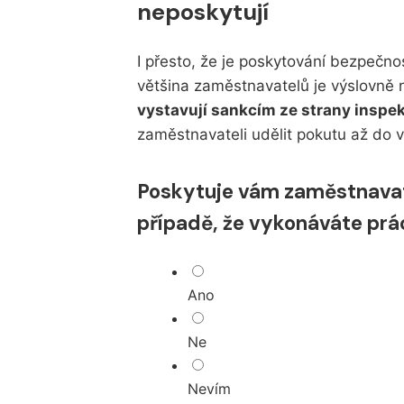
neposkytují
I přesto, že je poskytování bezpečnos
většina zaměstnavatelů je výslovně n
vystavují sankcím ze strany inspe
zaměstnavateli udělit pokutu až do 
Poskytuje vám zaměstnavat
případě, že vykonáváte prá
Ano
Ne
Nevím