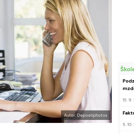
e
i
b
X
o
o
k
u
Škol
Podz
mzdo
15. 9
Fakt
Autor: Depositphotos
5. 10