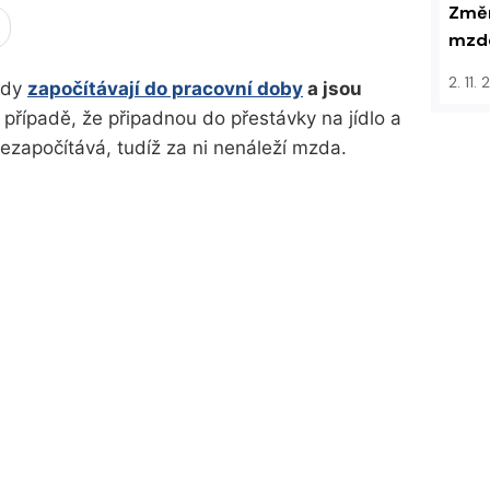
Změn
mzdo
2. 11.
ždy
započítávají do pracovní doby
a jsou
 v případě, že připadnou do přestávky na jídlo a
ezapočítává, tudíž za ni nenáleží mzda.