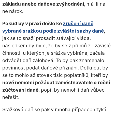
základu anebo daňové zvýhodnění
, má-li na
ně nárok.
Pokud by v praxi došlo ke
zrušení daně
vybrané srážkou podle zvláštní sazby daně
,
jak se to snaží prosadit stávající vláda,
následkem by bylo, že by se z příjmů ze závislé
činnosti, u kterých je srážka vybírána, začala
odvádět daň zálohová. To by pak znamenalo
povinnost podat daňové přiznání. Dotknout by
se to mohlo až stovek tisíc poplatníků, kteří by
nově nemohli požádat zaměstnavatele o roční
zúčtování daně
, popř. by nemohli daň vůbec
neřešit.
Srážková daň se pak v mnoha případech týká