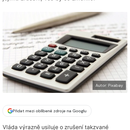
í
c
t
e
i
b
X
o
o
k
u
Autor: Pixabay
Přidat mezi oblíbené zdroje na Googlu
Vláda výrazně usiluje o zrušení takzvané