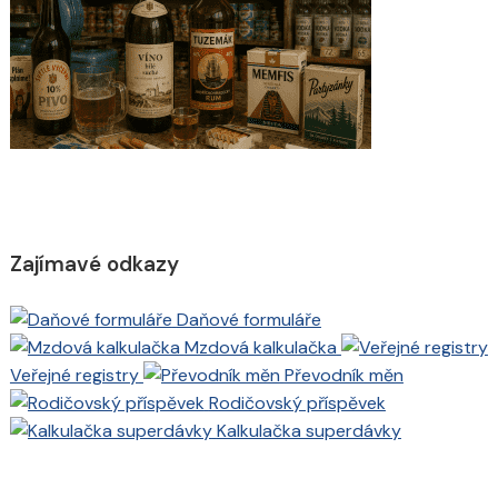
Zajímavé odkazy
Daňové formuláře
Mzdová kalkulačka
Veřejné registry
Převodník měn
Rodičovský příspěvek
Kalkulačka superdávky