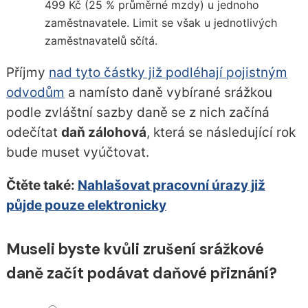
499 Kč (25 % průměrné mzdy) u jednoho
zaměstnavatele. Limit se však u jednotlivých
zaměstnavatelů sčítá.
Příjmy
nad tyto částky již podléhají pojistným
odvodům
a namísto daně vybírané srážkou
podle zvláštní sazby daně se z nich začíná
odečítat
daň zálohová
, která se následující rok
bude muset vyúčtovat.
Čtěte také:
Nahlašovat pracovní úrazy již
půjde pouze elektronicky
Museli byste kvůli zrušení srážkové
daně začít podávat daňové přiznání?