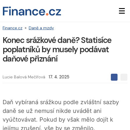
Finance.cz
»
Daně a mzdy
Konec srážkové daně? Statisíce
poplatníků by musely podávat
daňové přiznání
Lucie Balová Mečířová
17. 4. 2025
S
S
S
d
d
d
í
í
í
l
l
e
e
l
Daň vybíraná srážkou podle zvláštní sazby
j
j
t
e
t
daně se už nemusí nikde uvádět ani
e
e
t
n
n
vyúčtovávat. Pokud by však mělo dojít k
a
a
F
s
jejímu zrušení, vše by se změnilo.
a