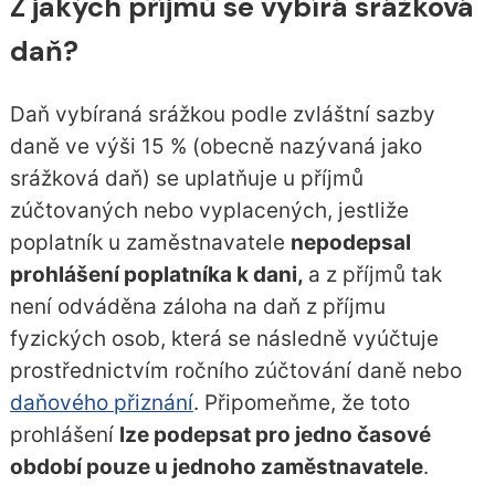
Z jakých příjmů se vybírá srážková
daň?
Daň vybíraná srážkou podle zvláštní sazby
daně ve výši 15 % (obecně nazývaná jako
srážková daň) se uplatňuje u příjmů
zúčtovaných nebo vyplacených, jestliže
poplatník u zaměstnavatele
nepodepsal
prohlášení poplatníka k dani,
a z příjmů tak
není odváděna záloha na daň z příjmu
fyzických osob, která se následně vyúčtuje
prostřednictvím ročního zúčtování daně nebo
daňového přiznání
. Připomeňme, že toto
prohlášení
lze podepsat pro jedno časové
období pouze u jednoho zaměstnavatele
.