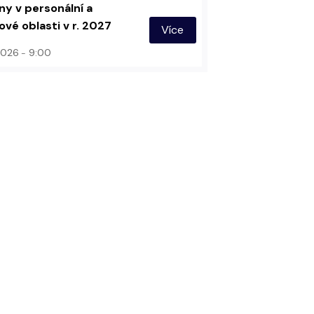
y v personální a
vé oblasti v r. 2027
Více
 2026
9:00