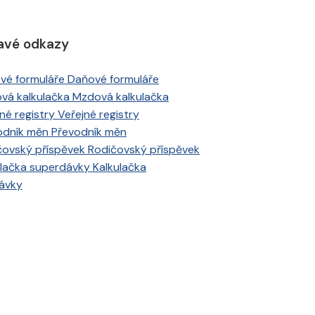
avé odkazy
Daňové formuláře
Mzdová kalkulačka
Veřejné registry
Převodník měn
Rodičovský příspěvek
Kalkulačka
ávky