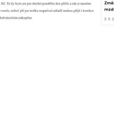
Změn
 Kč. To by bylo asi pro dnešní pondělní den příliš, a tak si musíme
mzdo
 veselo, neboť při jen trošku negativní náladě mohou přijít i korekce
 předvánočním nákupům.
2. 11.