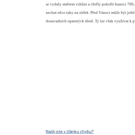
se vydaly směrem vzhůru a chtěly pokořit hranici 700,-
nechat něco taky na zítřek. Před Vánoci může být ještě
dosavadních opatrných růstů. Ty lze však využívat k
Našli jste v článku chybu?