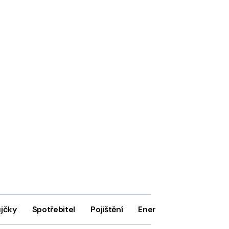
ůjčky
Spotřebitel
Pojištění
Energie
Firmy
In