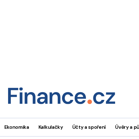
Ekonomika
Kalkulačky
Účty a spoření
Úvěry a p