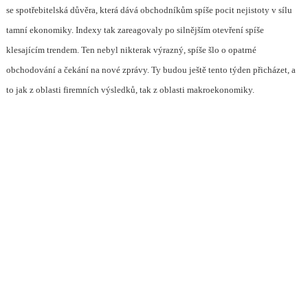
se spotřebitelská důvěra, která dává obchodníkům spíše pocit nejistoty v sílu
tamní ekonomiky. Indexy tak zareagovaly po silnějším otevření spíše
klesajícím trendem. Ten nebyl nikterak výrazný, spíše šlo o opatrné
obchodování a čekání na nové zprávy. Ty budou ještě tento týden přicházet, a
to jak z oblasti firemních výsledků, tak z oblasti makroekonomiky.