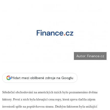
b
X
o
o
k
u
Autor: Finance.cz
Přidat mezi oblíbené zdroje na Googlu
Středeční obchodování na amerických trzích bylo poznamenáno dvěma
faktory. První z nich byla klesající cena ropy, která zprvu tlačila zájem
investorů spíše na poptávkovou stranu. Druhým faktorem byla snižující