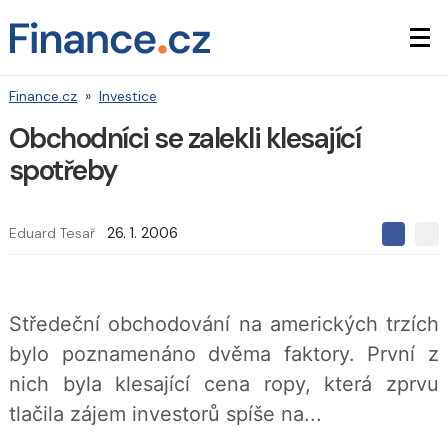
Finance.cz
»
Investice
Obchodníci se zalekli klesající
spotřeby
Eduard Tesař
26. 1. 2006
S
S
S
d
d
d
í
í
í
l
l
e
e
l
Středeční obchodování na amerických trzích
j
j
t
e
t
bylo poznamenáno dvěma faktory. První z
e
e
t
n
n
nich byla klesající cena ropy, která zprvu
a
a
F
s
tlačila zájem investorů spíše na...
a
í
c
t
e
i