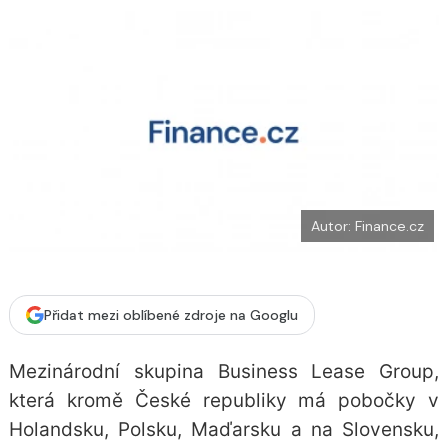
o
k
u
Autor: Finance.cz
Přidat mezi oblíbené zdroje na Googlu
Mezinárodní skupina Business Lease Group,
která kromě České republiky má pobočky v
Holandsku, Polsku, Maďarsku a na Slovensku,