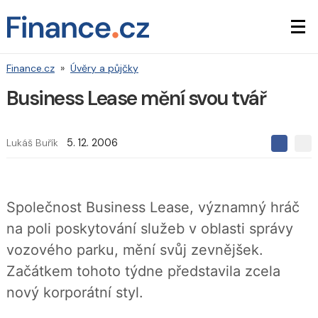
Finance.cz
»
Úvěry a půjčky
Business Lease mění svou tvář
Lukáš Buřík
5. 12. 2006
S
S
S
d
d
d
í
í
í
l
l
e
e
l
Společnost Business Lease, významný hráč
j
j
t
e
t
na poli poskytování služeb v oblasti správy
e
e
t
n
n
vozového parku, mění svůj zevnějšek.
a
a
F
s
Začátkem tohoto týdne představila zcela
a
í
c
t
nový korporátní styl.
e
i
b
X
o