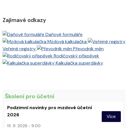
Zajímavé odkazy
Daňové formuláře
Mzdová kalkulačka
Veřejné registry
Převodník měn
Rodičovský příspěvek
Kalkulačka superdávky
Školení pro účetní
Podzimní novinky pro mzdové účetní
2026
Více
15. 9. 2026
9:00