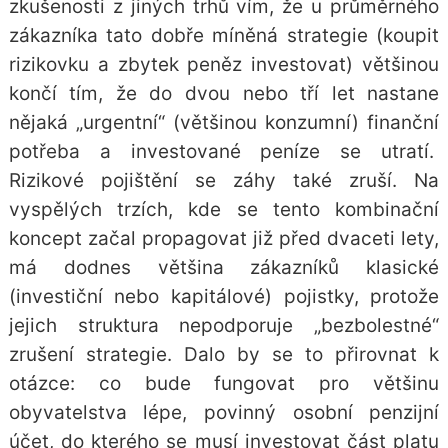
zkušenosti z jiných trhů vím, že u průměrného
zákazníka tato dobře míněná strategie (koupit
rizikovku a zbytek peněz investovat) většinou
končí tím, že do dvou nebo tří let nastane
nějaká „urgentní“ (většinou konzumní) finanční
potřeba a investované peníze se utratí.
Rizikové pojištění se záhy také zruší. Na
vyspělých trzích, kde se tento kombinační
koncept začal propagovat již před dvaceti lety,
má dodnes většina zákazníků klasické
(investiční nebo kapitálové) pojistky, protože
jejich struktura nepodporuje „bezbolestné“
zrušení strategie. Dalo by se to přirovnat k
otázce: co bude fungovat pro většinu
obyvatelstva lépe, povinný osobní penzijní
účet, do kterého se musí investovat část platu