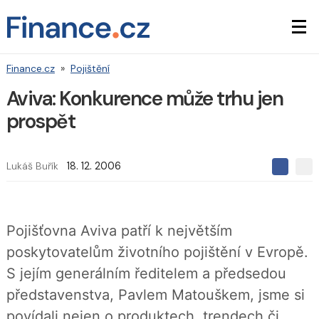
Finance.cz
»
Pojištění
Aviva: Konkurence může trhu jen
prospět
Lukáš Buřík
18. 12. 2006
S
S
S
d
d
d
í
í
í
l
l
e
e
l
Pojišťovna Aviva patří k největším
j
j
t
e
t
poskytovatelům životního pojištění v Evropě.
e
e
t
n
n
S jejím generálním ředitelem a předsedou
a
a
F
s
představenstva, Pavlem Matouškem, jsme si
a
í
c
t
povídali nejen o produktech, trendech či
e
i