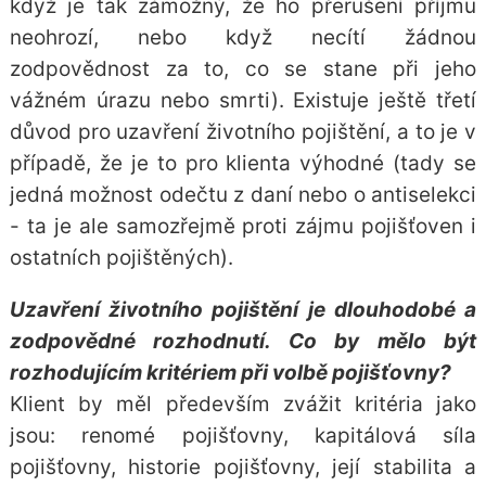
když je tak zámožný, že ho přerušení příjmu
neohrozí, nebo když necítí žádnou
zodpovědnost za to, co se stane při jeho
vážném úrazu nebo smrti). Existuje ještě třetí
důvod pro uzavření životního pojištění, a to je v
případě, že je to pro klienta výhodné (tady se
jedná možnost odečtu z daní nebo o antiselekci
- ta je ale samozřejmě proti zájmu pojišťoven i
ostatních pojištěných).
Uzavření životního pojištění je dlouhodobé a
zodpovědné rozhodnutí. Co by mělo být
rozhodujícím kritériem při volbě pojišťovny?
Klient by měl především zvážit kritéria jako
jsou: renomé pojišťovny, kapitálová síla
pojišťovny, historie pojišťovny, její stabilita a