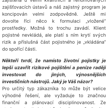
zajištěna u velmi kvalitních a renomovaných
zajišťovacích ústavů a náš zajistný program je
koncipován velmi zodpovědně. Ještě mi
dovolte říci něco k formulaci „vložené“
prostředky. Možná to trochu zavádí. Klient
pojistné nevkládá, ale platí s ním krytí svých
rizik a příslušná část pojistného je „vkládána“
do spořící části.
Někteří tvrdí, že namísto životní pojistky je
lepší uzavřít rizikové pojištění a peníze raději
investovat do jiných, výnosnějších
investičních nástrojů. Jaký je Váš názor?
Pro určitý typ zákazníka to může být velice
výhodné řešení, ale vyžaduje to značnou
finanční a plánovací disciplinovanost. Ze