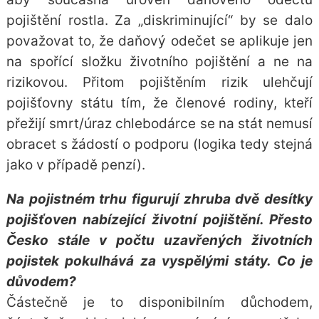
pojištění rostla. Za „diskriminující“ by se dalo
považovat to, že daňový odečet se aplikuje jen
na spořící složku životního pojištění a ne na
rizikovou. Přitom pojištěním rizik ulehčují
pojišťovny státu tím, že členové rodiny, kteří
přežijí smrt/úraz chlebodárce se na stát nemusí
obracet s žádostí o podporu (logika tedy stejná
jako v případě penzí).
Na pojistném trhu figurují zhruba dvě desítky
pojišťoven nabízející životní pojištění. Přesto
Česko stále v počtu uzavřených životních
pojistek pokulhává za vyspělými státy. Co je
důvodem?
Částečně je to disponibilním důchodem,