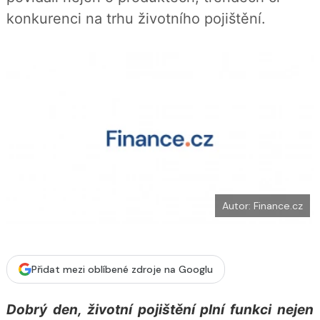
b
X
konkurenci na trhu životního pojištění.
o
o
k
u
Autor: Finance.cz
Přidat mezi oblíbené zdroje na Googlu
Dobrý den, životní pojištění plní funkci nejen