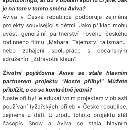
sponzoringu, ať už v oblasti sportu či jiné. Jak
je na tom v tomto směru Aviva?
Aviva v České republice podporuje zejména
projekty související s dětmi. Jako příklad mohu
uvést generální partnerství nového českého
rodinného filmu „Maharal Tajemství talismanu“
nebo zahájení spolupráce s občanským
sdružením „Zdravotní klaun“.
Životní pojišťovna Aviva se stala hlavním
partnerem projektu "Noste přilby!" Můžete
přiblížit, o co se konkrétně jedná?
Noste přilby! je edukativním projektem v oblasti
používání lyžařských přileb v České republice,
zejména u dětí. U zrodu tohoto projektu stál
časopis Snow a Aviva se stala hlavním