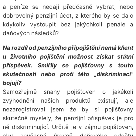
a peníze se nedají předčasně vybrat, nebo
dobrovolný penzijní účet, z kterého by se dalo
kdykoliv vystoupit bez jakýchkoli penále a
daňových následků?
Na rozdíl od penzijního připojištění nemá klient
u životního pojištění možnost získat státní
příspěvek. Smířily se pojišťovny s touto
skutečností nebo proti této „diskriminaci“
bojují?
Samozřejmě snahy pojišťoven o jakékoli
zvýhodnění našich produktů existují, ale
nezaregistroval jsem že by si pojišťovny
skutečně myslely, že penzijní příspěvek je pro
ně diskriminující. Určitě je v zájmu pojišťoven,
aby současná úroveň daňového odečtu