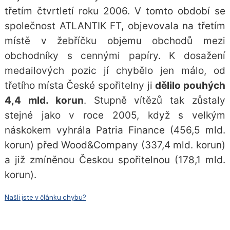
třetím čtvrtletí roku 2006. V tomto období se
společnost ATLANTIK FT, objevovala na třetím
místě v žebříčku objemu obchodů mezi
obchodníky s cennými papíry
. K dosažení
medailových pozic jí chybělo jen málo, od
třetího místa České spořitelny ji
dělilo pouhých
4,4 mld. korun
. Stupně vítězů tak zůstaly
stejné jako v roce 2005, když s velkým
náskokem vyhrála Patria Finance (456,5 mld.
korun) před Wood&Company (337,4 mld. korun)
a již zmíněnou Českou spořitelnou (178,1 mld.
korun).
Našli jste v článku chybu?