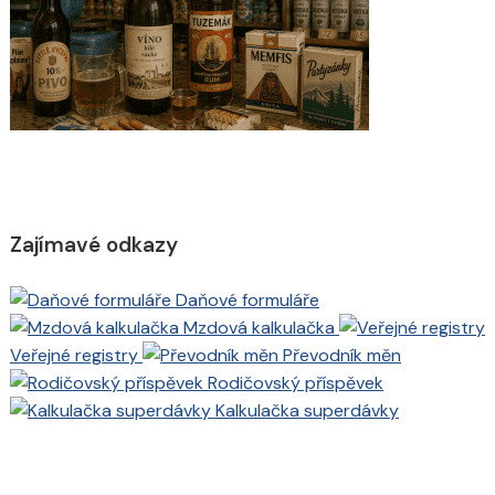
Zajímavé odkazy
Daňové formuláře
Mzdová kalkulačka
Veřejné registry
Převodník měn
Rodičovský příspěvek
Kalkulačka superdávky