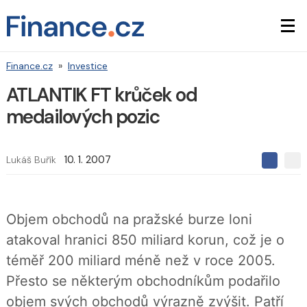
Finance.cz
»
Investice
ATLANTIK FT krůček od
medailových pozic
Lukáš Buřík
10. 1. 2007
S
S
S
d
d
d
í
í
í
l
l
e
e
l
Objem obchodů na pražské burze loni
j
j
t
e
t
atakoval hranici 850 miliard korun, což je o
e
e
t
n
n
téměř 200 miliard méně než v roce 2005.
a
a
F
s
Přesto se některým obchodníkům podařilo
a
í
c
t
objem svých obchodů výrazně zvýšit. Patří
e
i