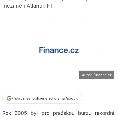
b
X
mezi ně i Atlantik FT.
o
o
k
u
Autor: Finance.cz
Přidat mezi oblíbené zdroje na Googlu
Rok 2005 byl pro pražskou burzu rekordní.