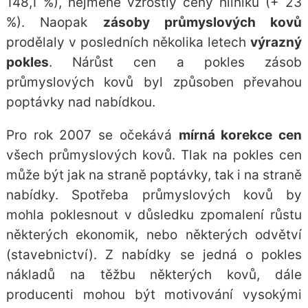
148,1 %), nejméně vzrostly ceny hliníku (+ 23
%). Naopak
zásoby průmyslových kovů
prodělaly v posledních několika letech
výrazný
pokles
. Nárůst cen a pokles zásob
průmyslových kovů byl způsoben převahou
poptávky nad nabídkou.
Pro rok 2007 se očekává
mírná korekce cen
všech průmyslových kovů. Tlak na pokles cen
může být jak na straně poptávky, tak i na straně
nabídky. Spotřeba průmyslových kovů by
mohla poklesnout v důsledku zpomalení růstu
některých ekonomik, nebo některých odvětví
(stavebnictví). Z nabídky se jedná o pokles
nákladů na těžbu některých kovů, dále
producenti mohou být motivování vysokými