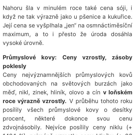
Nahoru šla v minulém roce také
cena sóji
, i
když ne tak výrazně jako u pšenice a kukuřice.
Její cena se vyšplhala „jen“ na osmnáctiměsíční
maximum, a to i přesto že úroda dosáhla
vysoké úrovně.
Průmyslové kovy: Ceny vzrostly, zásoby
poklesly
Ceny nejvýznamnějších průmyslových kovů
obchodovaných na světových burzách jako
měď, nikl, zinek, hliník, olovo a cín
v loňském
roce výrazně vzrostly.
V průběhu tohoto roku
posílily všech průmyslové kovy o desítky
procent, některé dokonce svou cenu
zdvojnásobily. Nejvíce posílily ceny niklu (+