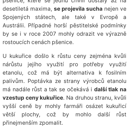
pšenice
, které se jednu chvíli dostaly až na
desetiletá maxima,
se projevila sucha
nejen ve
Spojených státech, ale také v Evropě a
Austrálii. Případné horší pěstitelské podmínky
by se i v roce 2007 mohly odrazit ve výrazně
rostoucích cenách pšenice.
U kukuřice došlo k růstu ceny zejména kvůli
nárůstu jejího využití pro potřeby využití
etanolu, což má být alternativa k fosilním
palivům. Poptávka ze strany výrobců etanolu
má nadále růst a tak se očekává i
další tlak na
vzestup ceny kukuřice
. Na druhou stranu, kvůli
vyšší ceně by mohly farmáři osázet kukuřicí
větší plochy, což by mohlo další růst
přinejmenším zpomalit.