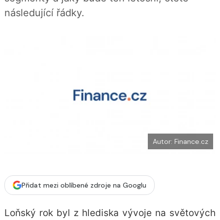
b
X
následující řádky.
o
o
k
u
Autor: Finance.cz
Přidat mezi oblíbené zdroje na Googlu
Loňský rok byl z hlediska vývoje na světových