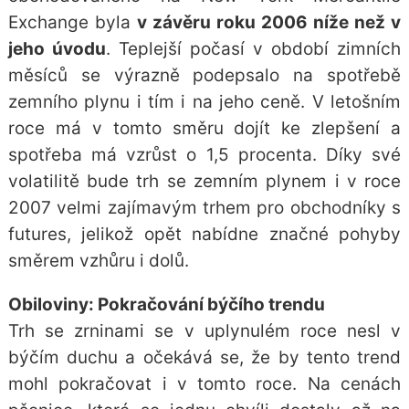
Exchange byla
v závěru roku 2006 níže než v
jeho úvodu
. Teplejší počasí v období zimních
měsíců se výrazně podepsalo na spotřebě
zemního plynu i tím i na jeho ceně. V letošním
roce má v tomto směru dojít ke zlepšení a
spotřeba má vzrůst o 1,5 procenta. Díky své
volatilitě bude trh se zemním plynem i v roce
2007 velmi zajímavým trhem pro obchodníky s
futures, jelikož opět nabídne značné pohyby
směrem vzhůru i dolů.
Obiloviny: Pokračování býčího trendu
Trh se zrninami se v uplynulém roce nesl v
býčím duchu a očekává se, že by tento trend
mohl pokračovat i v tomto roce.
Na cenách