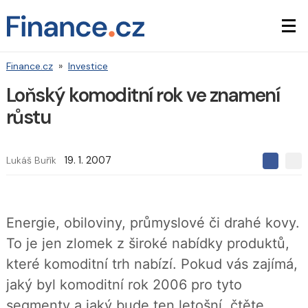
Finance.cz
»
Investice
Loňský komoditní rok ve znamení
růstu
Lukáš Buřík
19. 1. 2007
S
S
S
d
d
d
í
í
í
l
l
e
e
l
Energie, obiloviny, průmyslové či drahé kovy.
j
j
t
e
t
To je jen zlomek z široké nabídky produktů,
e
e
t
n
n
které komoditní trh nabízí. Pokud vás zajímá,
a
a
F
s
jaký byl komoditní rok 2006 pro tyto
a
í
c
t
segmenty a jaký bude ten letošní, čtěte
e
i