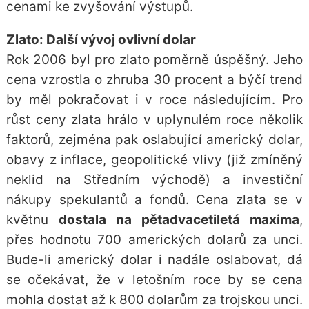
cenami ke zvyšování výstupů.
Zlato: Další vývoj ovlivní dolar
Rok 2006 byl pro zlato poměrně úspěšný. Jeho
cena vzrostla o zhruba 30 procent a býčí trend
by měl pokračovat i v roce následujícím. Pro
růst ceny zlata
hrálo v uplynulém roce několik
faktorů, zejména pak oslabující americký dolar,
obavy z inflace, geopolitické vlivy (již zmíněný
neklid na Středním východě) a investiční
nákupy spekulantů a fondů. Cena zlata se v
květnu
dostala na pětadvacetiletá maxima
,
přes hodnotu 700 amerických dolarů za unci.
Bude-li americký dolar i nadále oslabovat, dá
se očekávat, že v letošním roce by se cena
mohla dostat až k 800 dolarům za trojskou unci.