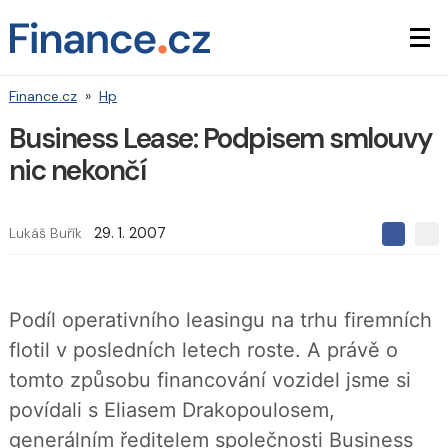
Finance.cz
»
Hp
Business Lease: Podpisem smlouvy
nic nekončí
Lukáš Buřík
29. 1. 2007
S
S
S
d
d
d
í
í
í
l
l
e
e
l
Podíl operativního leasingu na trhu firemních
j
j
t
e
t
flotil v posledních letech roste. A právě o
e
e
t
n
n
tomto způsobu financování vozidel jsme si
a
a
F
s
povídali s Eliasem Drakopoulosem,
a
í
c
t
generálním ředitelem společnosti Business
e
i