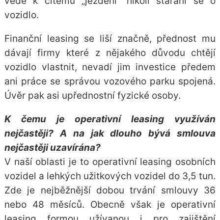
vede k čitému „ježdění“ nikoli starání se o
vozidlo.
Finanční leasing se liší značně, přednost mu
dávají firmy které z nějakého důvodu chtějí
vozidlo vlastnit, nevadí jim investice předem
ani práce se správou vozového parku spojená.
Úvěr pak asi upřednostní fyzické osoby.
K čemu je operativní leasing využíván
nejčastěji? A na jak dlouho bývá smlouva
nejčastěji uzavírána?
V naší oblasti je to operativní leasing osobních
vozidel a lehkých užitkových vozidel do 3,5 tun.
Zde je nejběžnější dobou trvání smlouvy 36
nebo 48 měsíců. Obecně však je operativní
leasing formou užívanou i pro zajištění