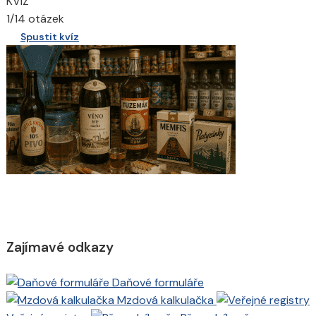
KVÍZ
1/14 otázek
Spustit kvíz
Zajímavé odkazy
Daňové formuláře
Mzdová kalkulačka