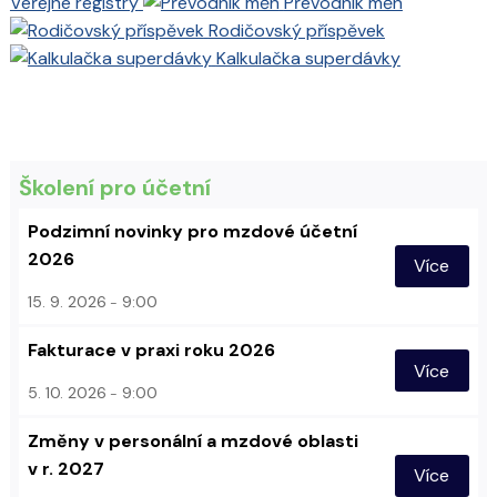
Veřejné registry
Převodník měn
Rodičovský příspěvek
Kalkulačka superdávky
Školení pro účetní
Podzimní novinky pro mzdové účetní
2026
Více
15. 9. 2026
9:00
Fakturace v praxi roku 2026
Více
5. 10. 2026
9:00
Změny v personální a mzdové oblasti
v r. 2027
Více