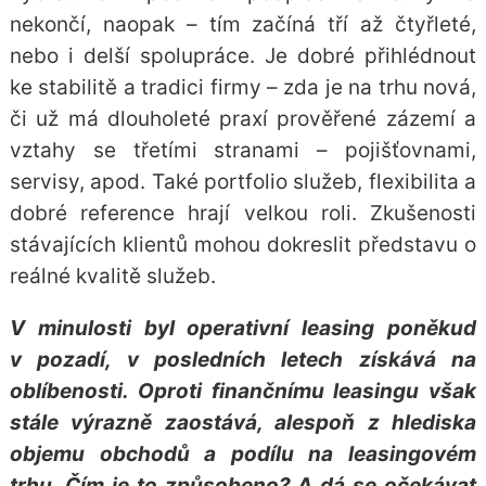
nekončí, naopak – tím začíná tří až čtyřleté,
nebo i delší spolupráce. Je dobré přihlédnout
ke stabilitě a tradici firmy – zda je na trhu nová,
či už má dlouholeté praxí prověřené zázemí a
vztahy se třetími stranami – pojišťovnami,
servisy, apod. Také portfolio služeb, flexibilita a
dobré reference hrají velkou roli. Zkušenosti
stávajících klientů mohou dokreslit představu o
reálné kvalitě služeb.
V minulosti byl operativní leasing poněkud
v pozadí, v posledních letech získává na
oblíbenosti. Oproti finančnímu leasingu však
stále výrazně zaostává, alespoň z hlediska
objemu obchodů a podílu na leasingovém
trhu. Čím je to způsobeno? A dá se očekávat