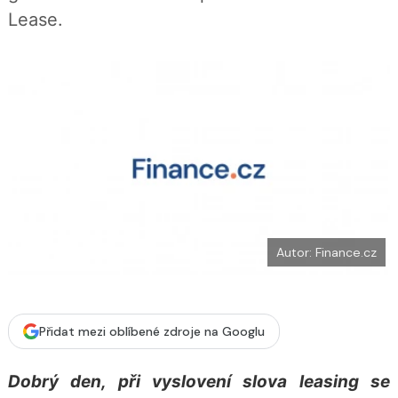
b
X
Lease.
o
o
k
u
Autor: Finance.cz
Přidat mezi oblíbené zdroje na Googlu
Dobrý den, při vyslovení slova leasing se