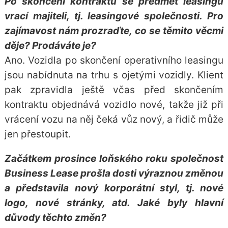
Po skončení kontraktu se předmět leasingu
vrací majiteli, tj. leasingové společnosti. Pro
zajímavost nám prozraďte, co se těmito věcmi
děje? Prodáváte je?
Ano. Vozidla po skončení operativního leasingu
jsou nabídnuta na trhu s ojetými vozidly. Klient
pak zpravidla ještě včas před skončením
kontraktu objednává vozidlo nové, takže již při
vrácení vozu na něj čeká vůz nový, a řidič může
jen přestoupit.
Začátkem prosince loňského roku společnost
Business Lease prošla dosti výraznou změnou
a představila nový korporátní styl, tj. nové
logo, nové stránky, atd. Jaké byly hlavní
důvody těchto změn?