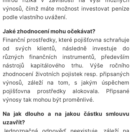
mírou rizika v závislosti na výši možných
výnosů, čímž máte možnost investovat peníze
podle vlastního uvážení.
Jaké zhodnocení mohu očekávat?
Finanční prostředky, které pojišťovna schraňuje
od svých klientů, následně investuje do
různých finančních instrumentů, především
nástrojů
kapitálového trhu
. Výše ročního
zhodnocení životních pojistek resp. připsaných
výnosů, záleží na tom, s jakým úspěchem
pojišťovna prostředky alokovala. Připsané
výnosy tak mohou být proměnlivé.
Na jak dlouho a na jakou částku smlouvu
uzavřít?
Jednoznačná odpověď neexistuje, záleží na