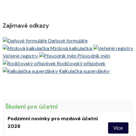
Zajímavé odkazy
Daňové formuláře
Mzdová kalkulačka
Veřejné registry
Převodník měn
Rodičovský příspěvek
Kalkulačka superdávky
Školení pro účetní
Podzimní novinky pro mzdové účetní
2026
Více