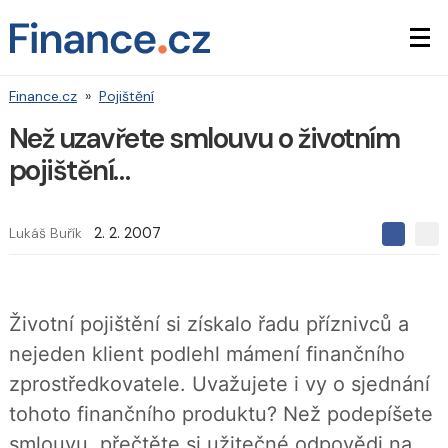
Finance.cz
»
Pojištění
Než uzavřete smlouvu o životním
pojištění…
Lukáš Buřík
2. 2. 2007
S
S
S
d
d
d
í
í
í
l
l
e
e
l
Životní pojištění si získalo řadu příznivců a
j
j
t
e
t
nejeden klient podlehl mámení finančního
e
e
t
n
n
zprostředkovatele. Uvažujete i vy o sjednání
a
a
F
s
tohoto finančního produktu? Než podepíšete
a
í
c
t
smlouvu, přečtěte si užitečné odpovědi na
e
i