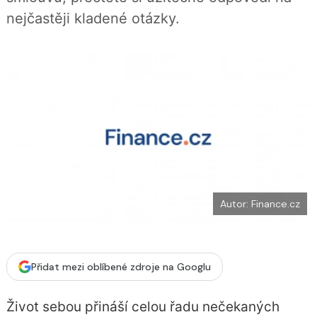
b
X
nejčastěji kladené otázky.
o
o
k
u
Autor: Finance.cz
Přidat mezi oblíbené zdroje na Googlu
Život sebou přináší celou řadu nečekaných