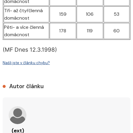
domácnost
Tří- až čtyřčlenná
159
106
53
domácnost
Pěti- a více členná
178
119
60
domácnost
(MF Dnes 12.3.1998)
Našli jste v článku chybu?
Autor článku
(ext)