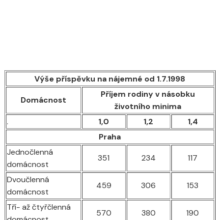
Výše příspěvku na nájemné od 1.7.1998
Příjem rodiny v násobku
Domácnost
životního minima
.
1,0
1,2
1,4
Praha
Jednočlenná
351
234
117
domácnost
Dvoučlenná
459
306
153
domácnost
Tří- až čtyřčlenná
570
380
190
domácnost