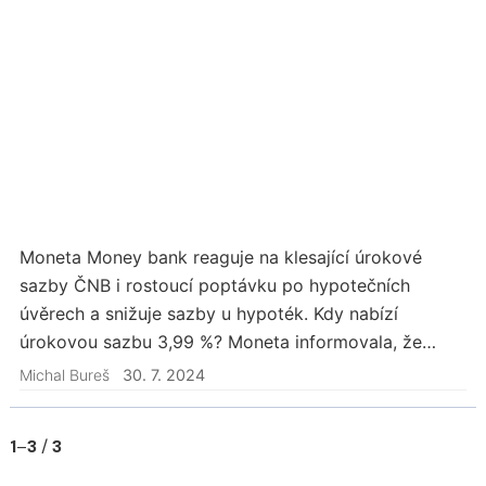
Moneta Money bank reaguje na klesající úrokové
sazby ČNB i rostoucí poptávku po hypotečních
úvěrech a snižuje sazby u hypoték. Kdy nabízí
úrokovou sazbu 3,99 %? Moneta informovala, že
úrokovou sazbu ve výši 3,99 % mohou získat klienti
Michal Bureš
30. 7. 2024
pro nákup…
1
–
3
/
3