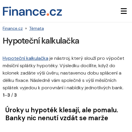
Finance.cz
»
Témata
Hypoteční kalkulačka
Hypoteční kalkulačka
je nástroj, který slouží pro výpočet
měsíční splátky hypotéky. Výsledku docílíte, když do
kolonek zadáte výši úvěru, nastavenou dobu splácení a
délku fixace. Následně vám společně s výší měsíčních
splátek vyjedou k porovnání i nabídky jednotlivých bank.
1
–
3
/
3
Úroky u hypoték klesají, ale pomalu.
Banky nic nenutí vzdát se marže