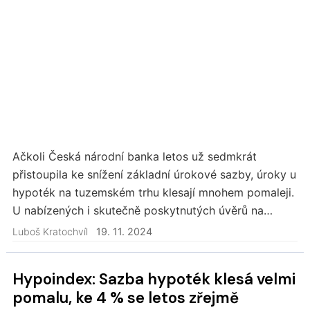
Ačkoli Česká národní banka letos už sedmkrát
přistoupila ke snížení základní úrokové sazby, úroky u
hypoték na tuzemském trhu klesají mnohem pomaleji.
U nabízených i skutečně poskytnutých úvěrů na
bydlení se drží kolem pěti procent, ukázaly říjnový…
Luboš Kratochvíl
19. 11. 2024
Hypoindex: Sazba hypoték klesá velmi
pomalu, ke 4 % se letos zřejmě