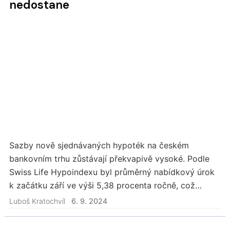
nedostane
Sazby nově sjednávaných hypoték na českém
bankovním trhu zůstávají překvapivě vysoké. Podle
Swiss Life Hypoindexu byl průměrný nabídkový úrok
k začátku září ve výši 5,38 procenta ročně, což
zdaleka neodpovídá optimistickým očekáváním o
Luboš Kratochvíl
6. 9. 2024
rychlém…