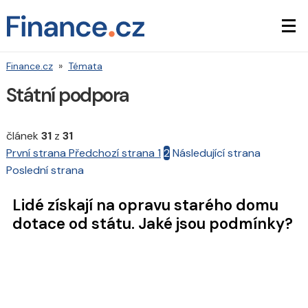
Finance.cz
»
Témata
Státní podpora
článek
31
z
31
První strana
Předchozí strana
1
2
Následující strana
Poslední strana
Lidé získají na opravu starého domu
dotace od státu. Jaké jsou podmínky?