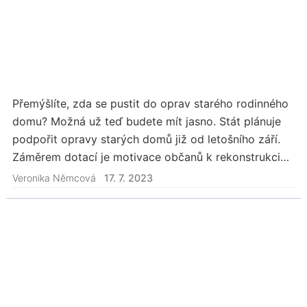
Přemýšlíte, zda se pustit do oprav starého rodinného
domu? Možná už teď budete mít jasno. Stát plánuje
podpořit opravy starých domů již od letošního září.
Záměrem dotací je motivace občanů k rekonstrukci
starých energeticky méně úsporných rodinných…
Veronika Němcová
17. 7. 2023