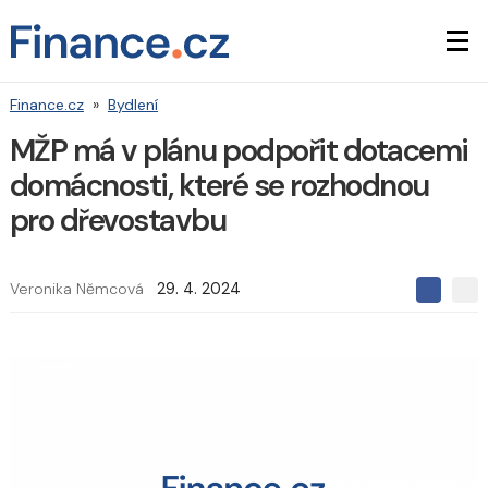
Finance.cz
»
Bydlení
MŽP má v plánu podpořit dotacemi
domácnosti, které se rozhodnou
pro dřevostavbu
Veronika Němcová
29. 4. 2024
S
S
S
d
d
d
í
í
í
l
l
e
e
l
j
j
t
e
t
e
e
t
n
n
a
a
F
s
a