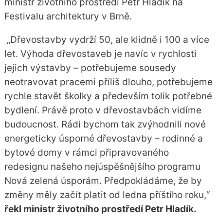
ministr životního prostředí Petr Hladík na
Festivalu architektury v Brně.
„Dřevostavby vydrží 50, ale klidně i 100 a více
let. Výhoda dřevostaveb je navíc v rychlosti
jejich výstavby – potřebujeme sousedy
neotravovat pracemi příliš dlouho, potřebujeme
rychle stavět školky a především tolik potřebné
bydlení. Právě proto v dřevostavbách vidíme
budoucnost. Rádi bychom tak zvýhodnili nové
energeticky úsporné dřevostavby – rodinné a
bytové domy v rámci připravovaného
redesignu našeho nejúspěšnějšího programu
Nová zelená úsporám. Předpokládáme, že by
změny měly začít platit od ledna příštího roku,“
řekl ministr životního prostředí Petr Hladík.