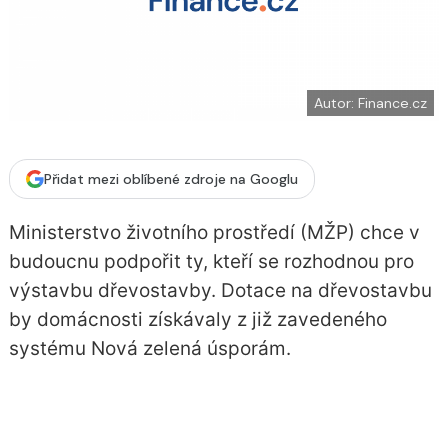
í
c
t
e
i
b
X
o
o
k
u
Autor: Finance.cz
Přidat mezi oblíbené zdroje na Googlu
Ministerstvo životního prostředí (MŽP) chce v
budoucnu podpořit ty, kteří se rozhodnou pro
výstavbu dřevostavby. Dotace na dřevostavbu
by domácnosti získávaly z již zavedeného
systému Nová zelená úsporám.