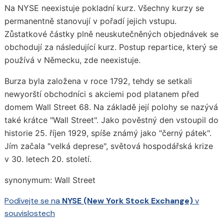
Na NYSE neexistuje pokladní kurz. Všechny kurzy se
permanentně stanovují v pořadí jejich vstupu.
Zůstatkové částky plně neuskutečněných objednávek se
obchodují za následující kurz. Postup repartice, který se
používá v Německu, zde neexistuje.
Burza byla založena v roce 1792, tehdy se setkali
newyorští obchodníci s akciemi pod platanem před
domem Wall Street 68. Na základě její polohy se nazývá
také krátce "Wall Street". Jako pověstný den vstoupil do
historie 25. říjen 1929, spíše známý jako "černý pátek".
Jím začala "velká deprese", světová hospodářská krize
v 30. letech 20. století.
synonymum: Wall Street
Podívejte se na
NYSE (New York Stock Exchange)
v
souvislostech