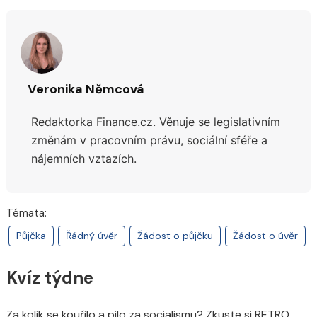
Veronika Němcová
Redaktorka Finance.cz.
Věnuje se legislativním
změnám v pracovním právu, sociální sféře a
nájemních vztazích.
Témata:
Půjčka
Řádný úvěr
Žádost o půjčku
Žádost o úvěr
Kvíz týdne
Za kolik se kouřilo a pilo za socialismu? Zkuste si RETRO