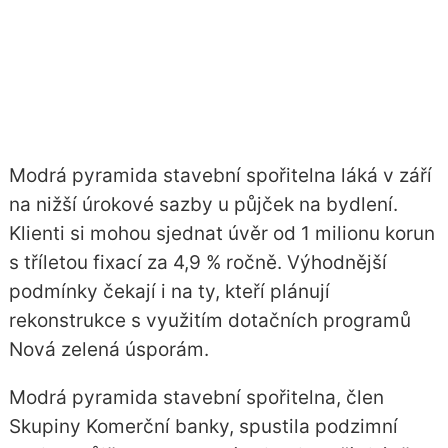
Modrá pyramida stavební spořitelna láká v září
na nižší úrokové sazby u půjček na bydlení.
Klienti si mohou sjednat úvěr od 1 milionu korun
s tříletou fixací za 4,9 % ročně. Výhodnější
podmínky čekají i na ty, kteří plánují
rekonstrukce s využitím dotačních programů
Nová zelená úsporám.
Modrá pyramida stavební spořitelna, člen
Skupiny Komerční banky, spustila podzimní