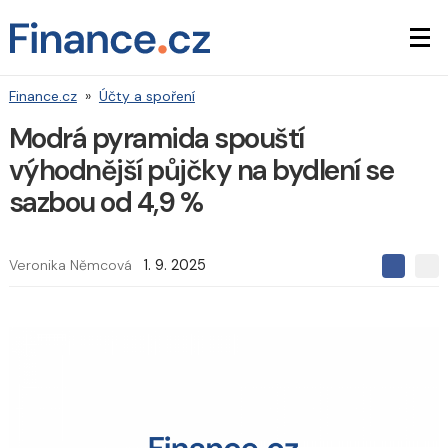
Finance.cz
»
Účty a spoření
Modrá pyramida spouští
výhodnější půjčky na bydlení se
sazbou od 4,9 %
Veronika Němcová
1. 9. 2025
S
S
S
d
d
d
í
í
í
l
l
e
e
l
j
j
t
e
t
e
e
t
n
n
a
a
F
s
a