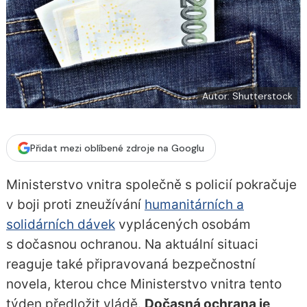
í
c
t
e
i
b
X
o
o
k
u
Autor: Shutterstock
Přidat mezi oblíbené zdroje na Googlu
Ministerstvo vnitra společně s policií pokračuje
v boji proti zneužívání
humanitárních a
solidárních dávek
vyplácených osobám
s dočasnou ochranou. Na aktuální situaci
reaguje také připravovaná bezpečnostní
novela, kterou chce Ministerstvo vnitra tento
týden předložit vládě.
Dočasná ochrana je