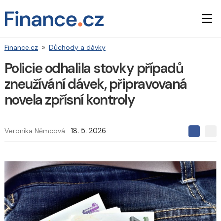
Finance.cz
»
Důchody a dávky
Policie odhalila stovky případů
zneužívání dávek, připravovaná
novela zpřísní kontroly
Veronika Němcová
18. 5. 2026
S
S
S
d
d
d
í
í
í
l
l
e
e
l
j
j
t
e
t
e
e
t
n
n
a
a
F
s
a