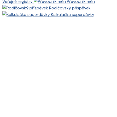
Veřejné registry
Převodník měn
Rodičovský příspěvek
Kalkulačka superdávky