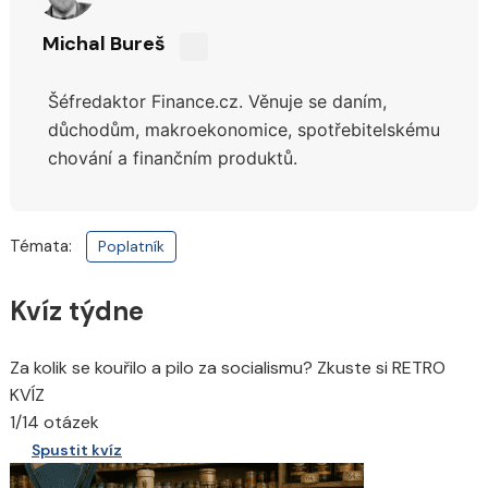
Michal Bureš
Sdílejte
na
Šéfredaktor Finance.cz. Věnuje se daním,
síti
X
důchodům,
makroekonomice, spotřebitelskému
chování a finančním produktů.
Témata:
Poplatník
Kvíz týdne
Za kolik se kouřilo a pilo za socialismu? Zkuste si RETRO
KVÍZ
1/14 otázek
Spustit kvíz