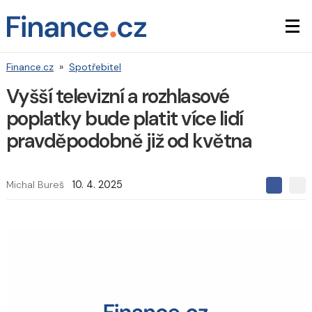
Finance.cz
»
Spotřebitel
Vyšší televizní a rozhlasové
poplatky bude platit více lidí
pravděpodobně již od května
Michal Bureš
10. 4. 2025
S
S
S
d
d
d
í
í
í
l
l
e
e
l
j
j
t
e
t
e
e
t
n
n
a
a
F
s
a