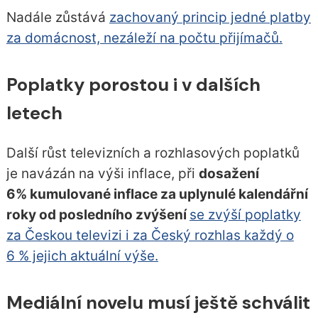
Nadále zůstává
zachovaný princip jedné platby
za domácnost, nezáleží na počtu přijímačů.
Poplatky porostou i v dalších
letech
Další růst televizních a rozhlasových poplatků
je navázán na výši inflace, při
dosažení
6% kumulované inflace za uplynulé kalendářní
roky od posledního zvýšení
se zvýší poplatky
za Českou televizi i za Český rozhlas každý o
6 % jejich aktuální výše.
Mediální novelu musí ještě schválit