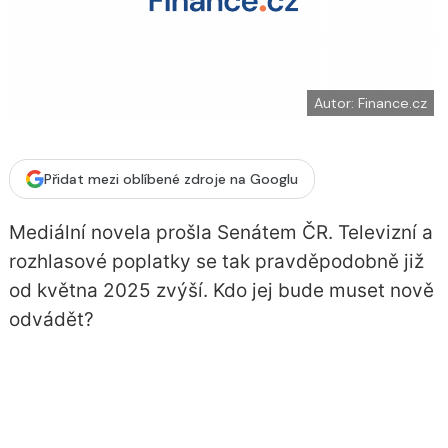
í
c
t
e
i
b
X
o
o
k
u
Autor: Finance.cz
Přidat mezi oblíbené zdroje na Googlu
Mediální novela prošla Senátem ČR. Televizní a
rozhlasové poplatky se tak pravděpodobně již
od května 2025 zvýší. Kdo jej bude muset nově
odvádět?