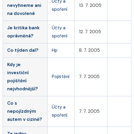
Účty a
nevyhneme ani
13. 7. 2005
spoření
na dovolené
Je kritika bank
Účty a
12. 7. 2005
oprávněná?
spoření
Co týden dal?
Hp
8. 7. 2005
Kdy je
investiční
Pojištění
7. 7. 2005
pojištění
nejvhodnější?
Co s
Účty a
nepojízdným
7. 7. 2005
spoření
autem v cizině?
Za jednu