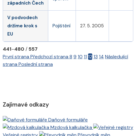
západních Čech
V podvodech
držíme krok s
Pojištění
27. 5. 2005
EU
441
–
480
/
557
První strana
Předchozí strana
8
9
10
11
12
13
14
Následující
strana
Poslední strana
Zajímavé odkazy
Daňové formuláře
Mzdová kalkulačka
Veřejné registry
Převodník měn