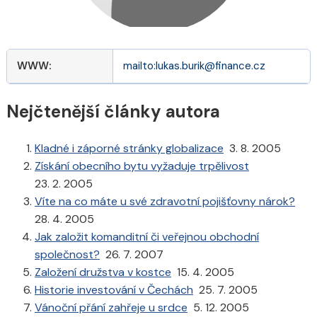
WWW:
mailto:lukas.burik@finance.cz
Nejčtenější články autora
Kladné i záporné stránky globalizace
3. 8. 2005
Získání obecního bytu vyžaduje trpělivost
23. 2. 2005
Víte na co máte u své zdravotní pojišťovny nárok?
28. 4. 2005
Jak založit komanditní či veřejnou obchodní
společnost?
26. 7. 2007
Založení družstva v kostce
15. 4. 2005
Historie investování v Čechách
25. 7. 2005
Vánoční přání zahřeje u srdce
5. 12. 2005