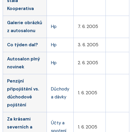
stala
Kooperativa
Galerie obrázků
Hp
7. 6. 2005
z autosalonu
Co týden dal?
Hp
3. 6. 2005
Autosalon plný
Hp
2. 6. 2005
novinek
Penzijní
připojištění vs.
Důchody
1. 6. 2005
důchodové
a dávky
pojištění
Za krásami
Účty a
severních a
1. 6. 2005
spoření