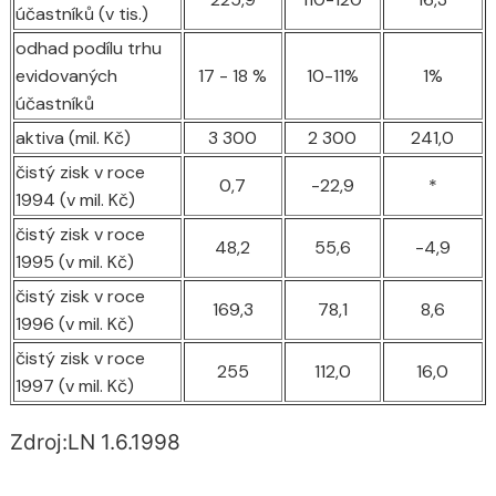
účastníků (v tis.)
odhad podílu trhu
evidovaných
17 - 18 %
10-11%
1%
účastníků
aktiva (mil. Kč)
3 300
2 300
241,0
čistý zisk v roce
0,7
-22,9
*
1994 (v mil. Kč)
čistý zisk v roce
48,2
55,6
-4,9
1995 (v mil. Kč)
čistý zisk v roce
169,3
78,1
8,6
1996 (v mil. Kč)
čistý zisk v roce
255
112,0
16,0
1997 (v mil. Kč)
Zdroj:LN 1.6.1998