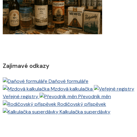
Zajímavé odkazy
Daňové formuláře
Mzdová kalkulačka
Veřejné registry
Převodník měn
Rodičovský příspěvek
Kalkulačka superdávky