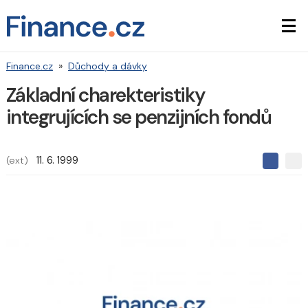
Finance.cz
»
Důchody a dávky
Základní charekteristiky
integrujících se penzijních fondů
(ext)
11. 6. 1999
S
S
S
d
d
d
í
í
í
l
l
e
e
l
j
j
t
e
t
e
e
t
n
n
a
a
F
s
a
í
c
t
e
i