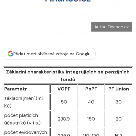
b
X
o
o
k
u
Autor: Finance.cz
Přidat mezi oblíbené zdroje na Googlu
Základní charakteristiky integrujících se penzijních
fondů
Parametr
VOPF
PoPF
PF Union
základní jmění (mil.
50
40
30
Kč)
počet platících
288,9
150
20
účastníků (v tis.)
počet evidovaných
225,9
110-120
16,3