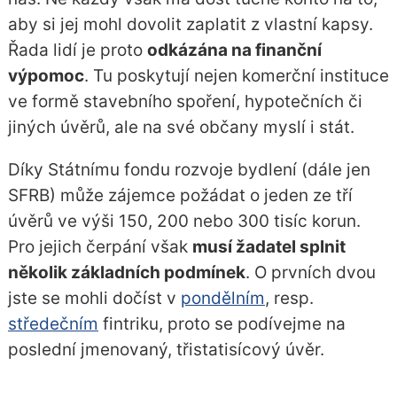
aby si jej mohl dovolit zaplatit z vlastní kapsy.
Řada lidí je proto
odkázána na finanční
výpomoc
. Tu poskytují nejen komerční instituce
ve formě
stavebního spoření
,
hypotečních
či
jiných úvěrů, ale na své občany myslí i stát.
Díky Státnímu fondu rozvoje bydlení (dále jen
SFRB) může zájemce požádat o jeden ze tří
úvěrů ve výši 150, 200 nebo 300 tisíc korun.
Pro jejich čerpání však
musí žadatel splnit
několik základních podmínek
. O prvních dvou
jste se mohli dočíst v
pondělním
, resp.
středečním
fintriku, proto se podívejme na
poslední jmenovaný, třistatisícový úvěr.