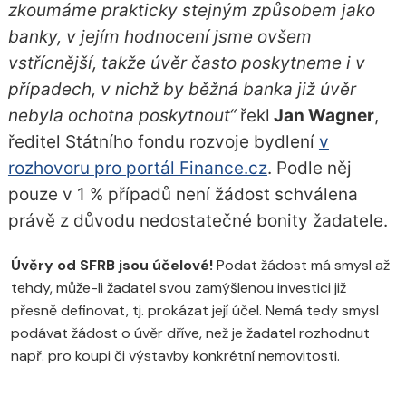
zkoumáme prakticky stejným způsobem jako
banky, v jejím hodnocení jsme ovšem
vstřícnější, takže úvěr často poskytneme i v
případech, v nichž by běžná banka již úvěr
nebyla ochotna poskytnout“
řekl
Jan Wagner
,
ředitel Státního fondu rozvoje bydlení
v
rozhovoru pro portál Finance.cz
. Podle něj
pouze v 1 % případů není žádost schválena
právě z důvodu nedostatečné bonity žadatele.
Úvěry od SFRB jsou účelové!
Podat žádost má smysl až
tehdy, může-li žadatel svou zamýšlenou investici již
přesně definovat, tj. prokázat její účel. Nemá tedy smysl
podávat žádost o úvěr dříve, než je žadatel rozhodnut
např. pro koupi či výstavby konkrétní nemovitosti.