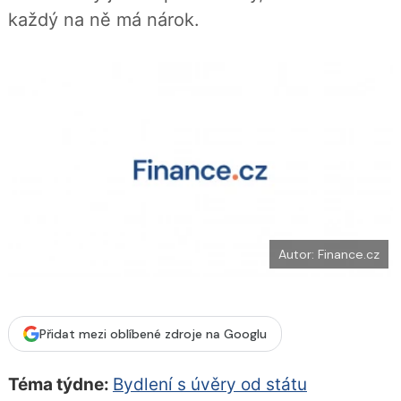
b
X
každý na ně má nárok.
o
o
k
u
Autor: Finance.cz
Přidat mezi oblíbené zdroje na Googlu
Téma týdne:
Bydlení s úvěry od státu