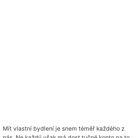
Mít vlastní bydlení je snem téměř každého z
nás. Ne každý však má dost tučné konto na to,