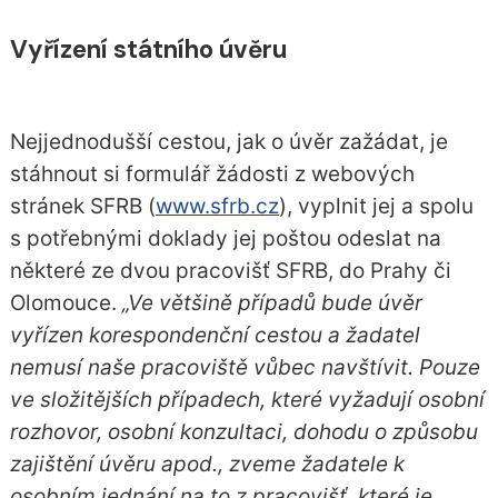
Vyřízení státního úvěru
Nejjednodušší cestou, jak o úvěr zažádat, je
stáhnout si formulář žádosti z webových
stránek SFRB (
www.sfrb.cz
), vyplnit jej a spolu
s potřebnými doklady jej poštou odeslat na
některé ze dvou pracovišť SFRB, do Prahy či
Olomouce.
„Ve většině případů bude úvěr
vyřízen korespondenční cestou a žadatel
nemusí naše pracoviště vůbec navštívit. Pouze
ve složitějších případech, které vyžadují osobní
rozhovor, osobní konzultaci, dohodu o způsobu
zajištění úvěru apod., zveme žadatele k
osobním jednání na to z pracovišť, které je