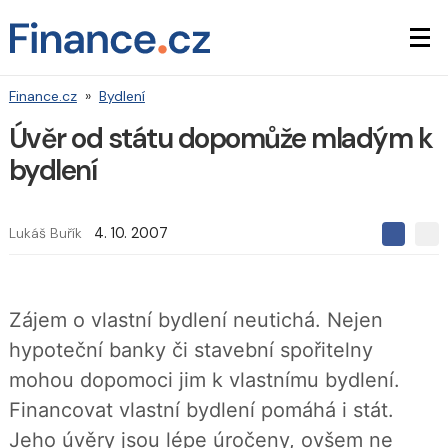
Finance.cz
»
Bydlení
Úvěr od státu dopomůže mladým k
bydlení
Lukáš Buřík
4. 10. 2007
S
S
S
d
d
d
í
í
í
l
l
e
e
l
Zájem o vlastní bydlení neutichá. Nejen
j
j
t
e
t
hypoteční banky či stavební spořitelny
e
e
t
n
n
mohou dopomoci jim k vlastnímu bydlení.
a
a
F
s
Financovat vlastní bydlení pomáhá i stát.
a
í
c
t
Jeho úvěry jsou lépe úročeny, ovšem ne
e
i