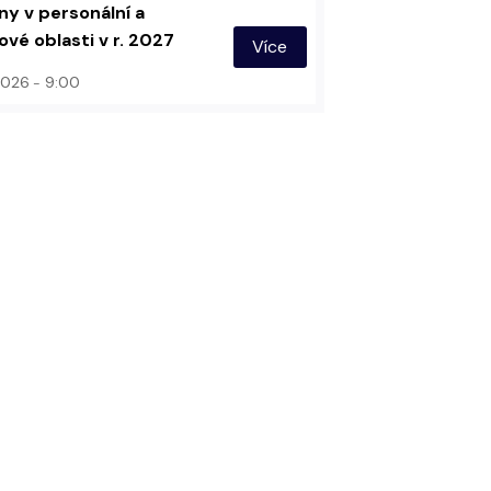
y v personální a
vé oblasti v r. 2027
Více
 2026
9:00