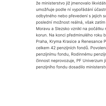
že ministerstvo již jmenovalo likvidá
umožňuje podle ní vypořádání účast
odbytného nebo převedení s jejich s
poslední možnost reálná, však zatí
Moravu a Slezsko vznikl na počátku 
korun. Na konci předminulého roku b
Praha, Kryma Krasice a Renesance Pra
celkem 42 penzijních fondů. Povolen
penzijnímu fondu, Rodinnému penzij
činnost neprovozuje, PF Univerzum 
penzijního fondu dosadilo ministerstv