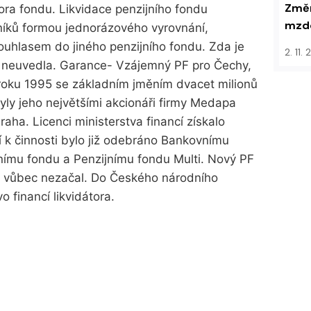
Změn
tora fondu. Likvidace penzijního fondu
mzdo
níků formou jednorázového vyrovnání,
ouhlasem do jiného penzijního fondu. Zda je
2. 11.
m neuvedla. Garance- Vzájemný PF pro Čechy,
roku 1995 se základním jměním dvacet milionů
yly jeho největšími akcionáři firmy Medapa
ha. Licenci ministerstva financí získalo
í k činnosti bylo již odebráno Bankovnímu
nímu fondu a Penzijnímu fondu Multi. Nový PF
ji vůbec nezačal. Do Českého národního
o financí likvidátora.