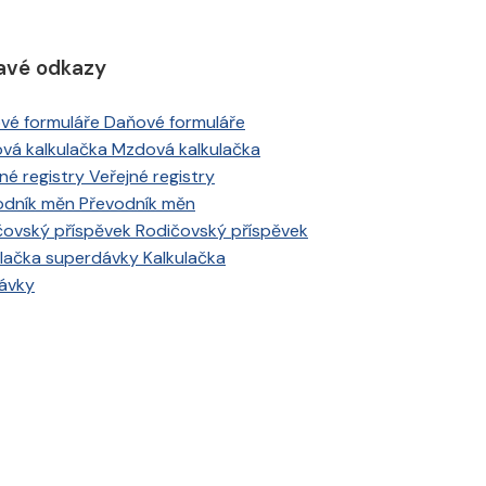
avé odkazy
Daňové formuláře
Mzdová kalkulačka
Veřejné registry
Převodník měn
Rodičovský příspěvek
Kalkulačka
ávky