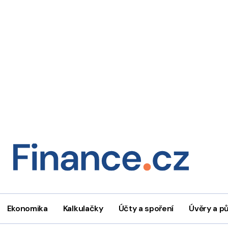
Ekonomika
Kalkulačky
Účty a spoření
Úvěry a p