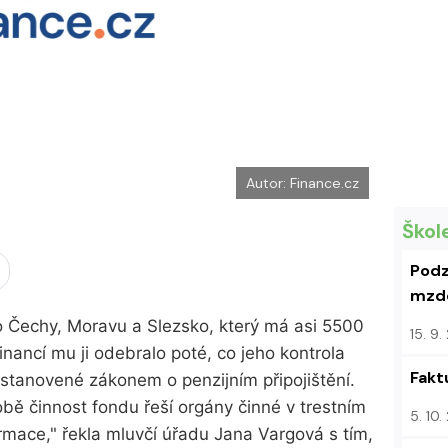
k
u
Autor: Finance.cz
Škol
Podz
mzdo
o Čechy, Moravu a Slezsko, který má asi 5500
15. 9
 financí mu ji odebralo poté, co jeho kontrola
Fakt
i stanovené zákonem o penzijním připojištění.
ě činnost fondu řeší orgány činné v trestním
5. 10
rmace," řekla mluvčí úřadu Jana Vargová s tím,