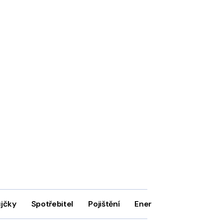
ůjčky
Spotřebitel
Pojištění
Energie
Firmy
In