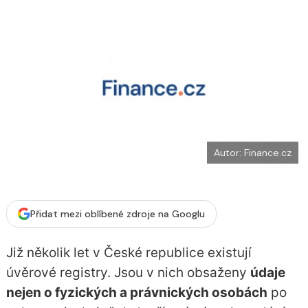
o
k
u
Autor: Finance.cz
Přidat mezi oblíbené zdroje na Googlu
Již několik let v České republice existují
úvěrové registry. Jsou v nich obsaženy
údaje
nejen o fyzických a právnických osobách
po