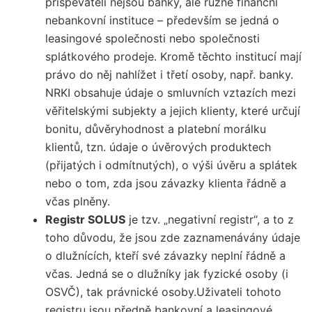
přispěvateli nejsou banky, ale různé finanční
nebankovní instituce – především se jedná o
leasingové společnosti
nebo
společnosti
splátkového prodeje
. Kromě těchto institucí mají
právo do něj nahlížet i třetí osoby, např. banky.
NRKI obsahuje údaje o smluvních vztazích mezi
věřitelskými subjekty a jejich klienty, které určují
bonitu, důvěryhodnost a platební morálku
klientů, tzn. údaje o úvěrových produktech
(přijatých i odmítnutých), o výši úvěru a splátek
nebo o tom, zda jsou závazky klienta řádně a
včas plněny.
Registr SOLUS
je tzv. „negativní registr“, a to z
toho důvodu, že jsou zde zaznamenávány údaje
o dlužnících, kteří své závazky neplní řádně a
včas. Jedná se o dlužníky jak fyzické osoby (i
OSVČ), tak právnické osoby.Uživateli tohoto
registru jsou předně bankovní a leasingové