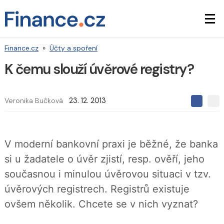
Finance.cz
»
Účty a spoření
K čemu slouží úvěrové registry?
Veronika Bučková
23. 12. 2013
S
S
S
d
d
d
í
í
í
l
l
e
e
l
V moderní bankovní praxi je běžné, že banka
j
j
t
e
t
si u žadatele o úvěr zjistí, resp. ověří, jeho
e
e
t
n
n
současnou i minulou úvěrovou situaci v tzv.
a
a
F
s
úvěrových registrech. Registrů existuje
a
í
c
t
ovšem několik. Chcete se v nich vyznat?
e
i
b
X
o