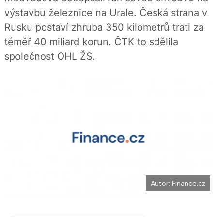
b
X
výstavbu železnice na Urale. Česká strana v
o
o
Rusku postaví zhruba 350 kilometrů trati za
k
u
téměř 40 miliard korun. ČTK to sdělila
společnost OHL ŽS.
Autor: Finance.cz