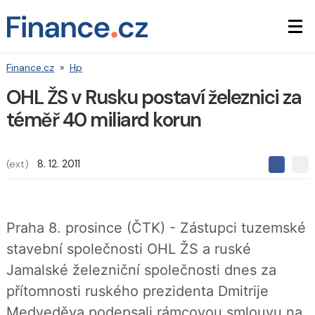
Finance.cz
»
Hp
OHL ŽS v Rusku postaví železnici za
téměř 40 miliard korun
(ext)
8. 12. 2011
S
S
S
d
d
d
í
í
í
l
l
e
e
l
Praha 8. prosince (ČTK) - Zástupci tuzemské
j
j
t
e
t
stavební společnosti OHL ŽS a ruské
e
e
t
n
n
Jamalské železniční společnosti dnes za
a
a
F
s
přítomnosti ruského prezidenta Dmitrije
a
í
c
t
Medveděva podepsali rámcovou smlouvu na
e
i