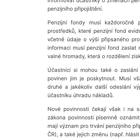
informovat účastníky o změnách penz
penzijního připojištění.
Penzijní fondy musí každoročně 
prostředků, které penzijní fond evid
včetně údaje o výši připsaného
pro
informaci musí penzijní fond zasla
valné hromady, která o rozdělení zis
Účastníci si mohou také o zaslání 
povinen jim je poskytnout. Musí v
druhé a jakékoliv další odeslání v
účastníku úhradu nákladů.
Nové povinnosti čekají však i na s
zákona povinnosti písemně oznámit 
mají význam pro trvání penzijního při
ČR), a také jejich změnu (např. hlási