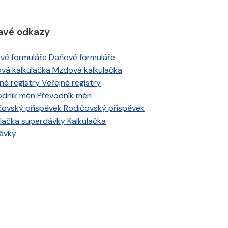
avé odkazy
Daňové formuláře
Mzdová kalkulačka
Veřejné registry
Převodník měn
Rodičovský příspěvek
Kalkulačka
ávky