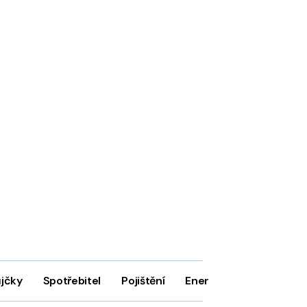
ůjčky
Spotřebitel
Pojištění
Energie
Firmy
In