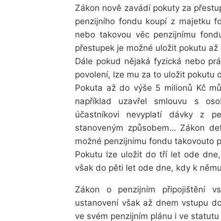
Zákon nově zavádí pokuty za přestupk
penzijního fondu koupí z majetku f
nebo takovou věc penzijnímu fondu
přestupek je možné uložit pokutu až
Dále pokud nějaká fyzická nebo práv
povolení, lze mu za to uložit pokutu 
Pokuta až do výše 5 milionů Kč mů
například uzavřel smlouvu s os
účastníkovi nevyplatí dávky z pe
stanoveným způsobem… Zákon defin
možné penzijnímu fondu takovouto po
Pokutu lze uložit do tří let ode dne,
však do pěti let ode dne, kdy k němu
Zákon o penzijním připojištění v
ustanovení však až dnem vstupu do 
ve svém penzijním plánu i ve statutu