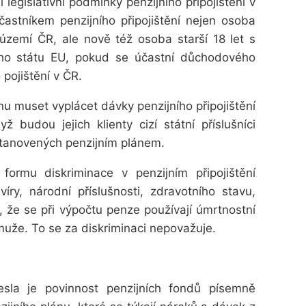
 legislativní podmínky penzijního připojištění v
stníkem penzijního připojištění nejen osoba
 území ČR, ale nově též osoba starší 18 let s
ého státu EU, pokud se účastní důchodového
pojištění v ČR.
nu muset vyplácet
dávky penzijního připojištění
ž budou jejich klienty cizí státní příslušníci
h stanovených penzijním plánem.
i formu diskriminace v
penzijním připojištění
 víry, národní příslušnosti, zdravotního stavu,
, že se při výpočtu penze používají úmrtnostní
 muže. To se za diskriminaci nepovažuje.
esla je povinnost penzijních fondů písemně