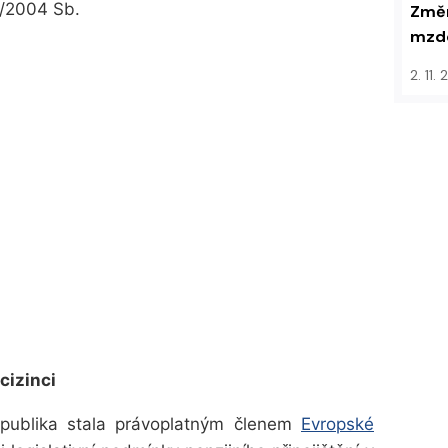
6/2004 Sb.
Změn
mzdo
2. 11.
cizinci
publika stala právoplatným členem
Evropské