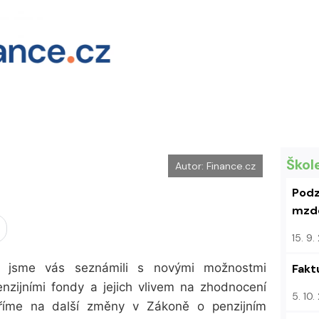
Škol
Autor: Finance.cz
Podz
mzdo
15. 9
lu jsme vás seznámili s novými možnostmi
Fakt
nzijními fondy a jejich vlivem na zhodnocení
5. 10
ěříme na další změny v
Zákoně o penzijním