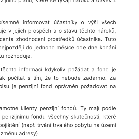
ijního plánu, které se týkají nároků a dávek z
písemně informovat účastníky o výši všech
uje v jejich prospěch a o stavu těchto nároků,
centa zhodnocení prostředků účastníka
. Tuto
t nejpozději do jednoho měsíce ode dne konání
ku rozhoduje.
těchto informací kdykoliv požádat a fond je
šak počítat s tím, že to nebude zadarmo. Za
ýpisu je penzijní fond oprávněn požadovat na
amotné klienty penzijní fondů. Ty mají podle
penzijnímu fondu všechny skutečnosti, které
pojištění (např. trvání trvalého pobytu na území
t změnu adresy).