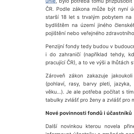
unie
, bylo potřeba tomu přizpůsobit i
ČR. Podle zákona může být nyní úča
starší 18 let s trvalým pobytem na
bydlištěm na území jiného člensk
pojištění nebo veřejného zdravotního 
Penzijní fondy
tedy budou v budouc
i do zahraničí (například tehdy, kdy
pracující ČR), a to ve výši a lhůtác
Zároveň zákon zakazuje jakoukol
(pohlaví, rasy, barvy pleti, jazyka,
věku…). Je ale potřeba počítat s tím
tabulky zvlášť pro ženy a zvlášť pro
Nové povinnosti fondů i účastníků
Další novinkou kterou novela přin