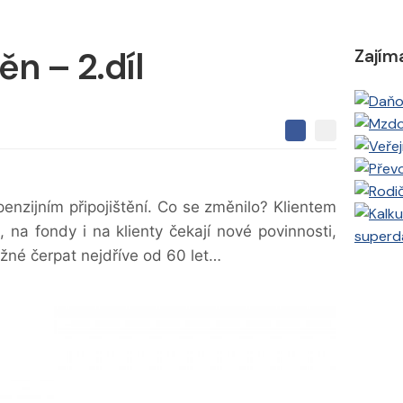
ěn – 2.díl
Zajím
S
S
S
d
d
d
í
í
í
l
l
e
e
l
enzijním připojištění. Co se změnilo? Klientem
j
j
t
e
t
, na fondy i na klienty čekají nové povinnosti,
superd
e
e
t
n
žné čerpat nejdříve od 60 let…
n
a
a
F
s
a
í
c
t
e
i
b
X
o
o
k
u