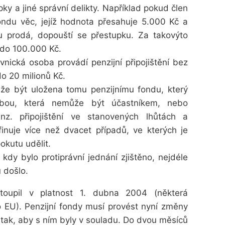
y a jiné správní delikty. Například pokud člen
ondu věc, jejíž hodnota přesahuje 5.000 Kč a
 prodá, dopouští se přestupku. Za takovýto
 do 100.000 Kč.
nická osoba provádí penzijní připojištění bez
do 20 milionů Kč.
že být uložena tomu penzijnímu fondu, který
obou, která nemůže být účastníkem, nebo
nz. připojištění ve stanovených lhůtách a
uje více než dvacet případů, ve kterých je
kutu udělit.
 kdy bylo protiprávní jednání zjištěno, nejdéle
 došlo.
stoupil v platnost 1. dubna 2004 (některá
EU). Penzijní fondy musí provést nyní změny
 tak, aby s ním byly v souladu. Do dvou měsíců