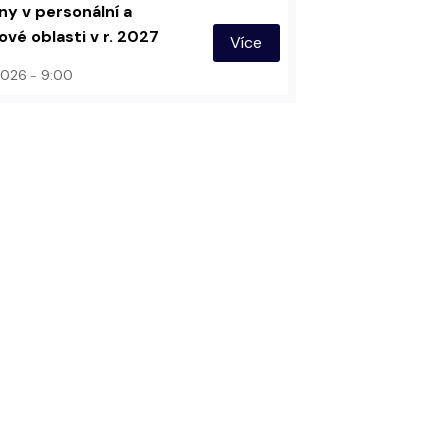
y v personální a
vé oblasti v r. 2027
Více
 2026
9:00