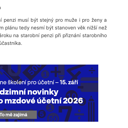
h
í penzi
musí být stejný pro muže i pro ženy a
ním plánu tedy nesmí být stanoven věk nižší než
roku na starobní penzi při přiznání starobního
účastníka.