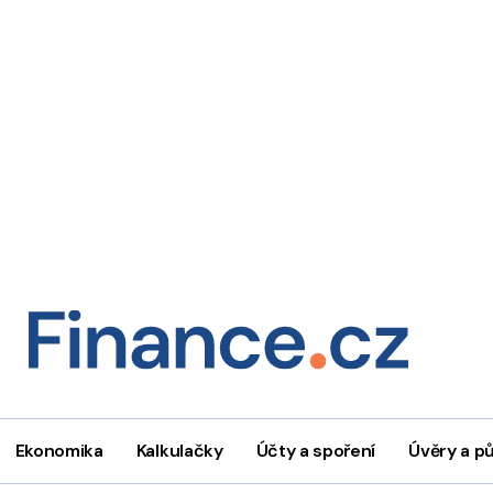
Ekonomika
Kalkulačky
Účty a spoření
Úvěry a p