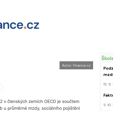
Škol
Autor: Finance.cz
Podz
mzdo
15. 9
Fakt
12 v členských zemích OECD je součtem
5. 10
ob u průměrné mzdy, sociálního pojištění