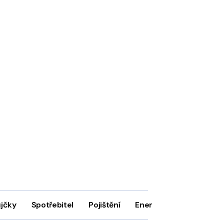
ůjčky
Spotřebitel
Pojištění
Energie
Firmy
In