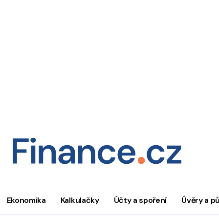
Ekonomika
Kalkulačky
Účty a spoření
Úvěry a p