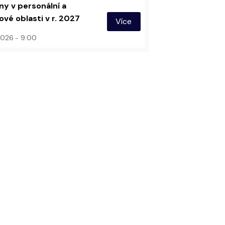
y v personální a
vé oblasti v r. 2027
Více
 2026
9:00