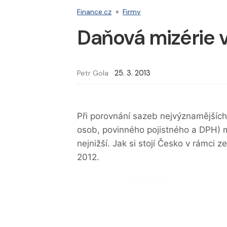
Finance.cz
»
Firmy
Daňová mizérie
Petr Gola
25. 3. 2013
Při porovnání sazeb nejvýznamějších
osob, povinného pojistného a DPH) m
nejnižší. Jak si stojí Česko v rámci
2012.