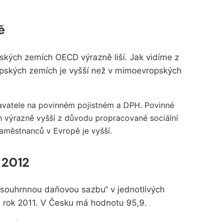
ě
nských zemích OECD výrazně liší. Jak vidíme z
ropských zemích je vyšší než v mimoevropských
navatele na povinném pojistném a DPH. Povinné
h výrazně vyšší z důvodu propracované sociální
zaměstnanců v Evropě je vyšší.
 2012
souhrnnou daňovou sazbu“ v jednotlivých
 rok 2011. V Česku má hodnotu 95,9.