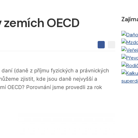
 v zemích OECD
Zajím
S
S
S
d
d
d
í
í
í
l
l
e
e
l
 daní (daně z příjmu fyzických a právnických
j
j
t
e
ůžeme zjistit, kde jsou daně nejvyšší a
t
superd
e
e
t
n
 zemí OECD? Porovnání jsme provedli za rok
n
a
a
F
s
a
í
c
t
e
i
b
X
o
o
k
u