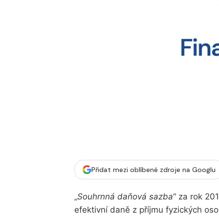
Přidat mezi oblíbené zdroje na Googlu
„
Souhrnná daňová sazba
“ za rok 20
efektivní daně z příjmu fyzických os