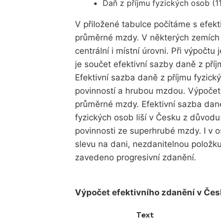
Daň z příjmu fyzických osob (1
V přiložené tabulce počítáme s efek
průměrné mzdy. V některých zemích 
centrální i místní úrovni. Při výpoč
je součet efektivní sazby daně z příj
Efektivní sazba daně z příjmu fyzic
povinností a hrubou mzdou. Výpočet
průměrné mzdy. Efektivní sazba dan
fyzických osob liší v Česku z důvodu
povinnosti ze superhrubé mzdy. I v o
slevu na dani, nezdanitelnou položk
zavedeno progresivní zdanění.
Výpočet efektivního zdanění v Če
Text