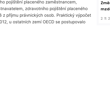
ho pojištění placeného zaměstnancem,
Změn
stnavatelem, zdravotního pojištění placeného
mzdo
z příjmu právnických osob. Praktický výpočet
2. 11.
2012, u ostatních zemí OECD se postupovalo