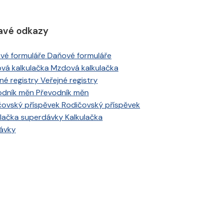
avé odkazy
Daňové formuláře
Mzdová kalkulačka
Veřejné registry
Převodník měn
Rodičovský příspěvek
Kalkulačka
ávky