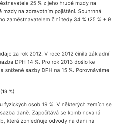
ěstnavatele 25 % z jeho hrubé mzdy na
bé mzdy na zdravotním pojištění. Souhrnná
ho zaměstnavatelem činí tedy 34 % (25 % + 9
aje za rok 2012. V roce 2012 činila základní
azba DPH 14 %. Pro rok 2013 došlo ke
% a snížené sazby DPH na 15 %. Porovnáváme
(19 %)
mu fyzických osob 19 %. V některých zemích se
ní sazba daně. Započítává se kombinovaná
b, která zohledňuje odvody na dani na