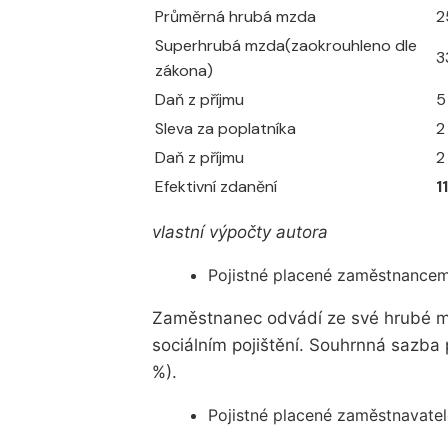
Průměrná hrubá mzda
2
Superhrubá mzda(zaokrouhleno dle
3
zákona)
Daň z příjmu
5
Sleva za poplatníka
2
Daň z příjmu
2
Efektivní zdanění
1
vlastní výpočty autora
Pojistné placené zaměstnancem
Zaměstnanec odvádí ze své hrubé mz
sociálním pojištění. Souhrnná sazba 
%).
Pojistné placené zaměstnavate