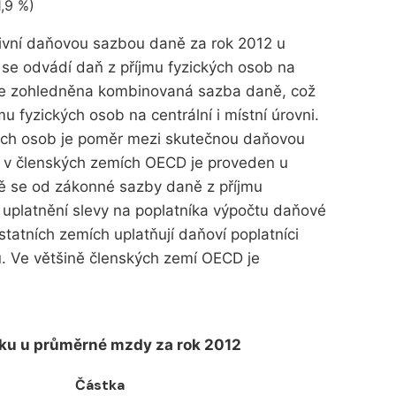
1,9 %)
tivní daňovou sazbou daně za rok 2012 u
se odvádí daň z příjmu fyzických osob na
tu je zohledněna kombinovaná sazba daně, což
mu fyzických osob na centrální i místní úrovni.
kých osob je poměr mezi skutečnou daňovou
 v členských zemích OECD je proveden u
ě se od zákonné sazby daně z příjmu
 uplatnění slevy na poplatníka výpočtu daňové
statních zemích uplatňují daňoví poplatníci
u. Ve většině členských zemí OECD je
sku u průměrné mzdy za rok 2012
Částka