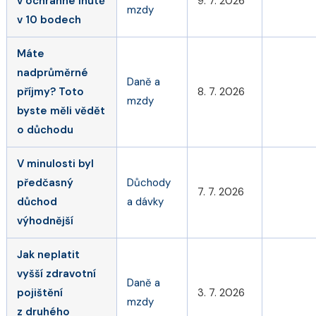
v ochranné lhůtě
9. 7. 2026
mzdy
v 10 bodech
Máte
nadprůměrné
Daně a
příjmy? Toto
8. 7. 2026
mzdy
byste měli vědět
o důchodu
V minulosti byl
předčasný
Důchody
7. 7. 2026
důchod
a dávky
výhodnější
Jak neplatit
vyšší zdravotní
Daně a
pojištění
3. 7. 2026
mzdy
z druhého