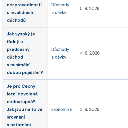
nespravedlností
Důchody
5. 8. 2026
u invalidních
a dávky
důchodů
Jak vysoký je
řádný a
předčasný
Důchody
4. 8. 2026
důchod
a dávky
s minimální
dobou pojištění?
Je pro Čechy
letní dovolená
nedostupná?
Jak jsou na to ve
Ekonomika
3. 8. 2026
srovnání
s ostatními