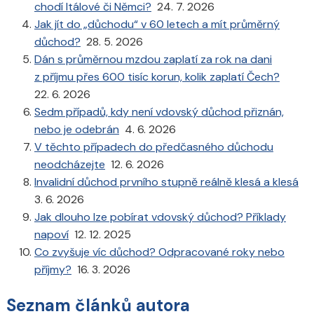
chodí Itálové či Němci?
24. 7. 2026
Jak jít do „důchodu“ v 60 letech a mít průměrný
důchod?
28. 5. 2026
Dán s průměrnou mzdou zaplatí za rok na dani
z příjmu přes 600 tisíc korun, kolik zaplatí Čech?
22. 6. 2026
Sedm případů, kdy není vdovský důchod přiznán,
nebo je odebrán
4. 6. 2026
V těchto případech do předčasného důchodu
neodcházejte
12. 6. 2026
Invalidní důchod prvního stupně reálně klesá a klesá
3. 6. 2026
Jak dlouho lze pobírat vdovský důchod? Příklady
napoví
12. 12. 2025
Co zvyšuje víc důchod? Odpracované roky nebo
příjmy?
16. 3. 2026
Seznam článků autora