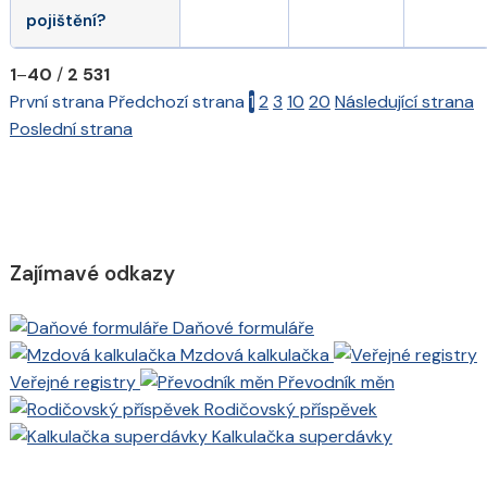
pojištění?
1
–
40
/
2 531
První strana
Předchozí strana
1
2
3
10
20
Následující strana
Poslední strana
Zajímavé odkazy
Daňové formuláře
Mzdová kalkulačka
Veřejné registry
Převodník měn
Rodičovský příspěvek
Kalkulačka superdávky