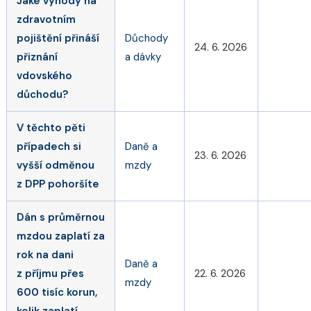
Jaké výhody na
zdravotním
pojištění přináší
Důchody
24. 6. 2026
přiznání
a dávky
vdovského
důchodu?
V těchto pěti
případech si
Daně a
23. 6. 2026
vyšší odměnou
mzdy
z DPP pohoršíte
Dán s průměrnou
mzdou zaplatí za
rok na dani
Daně a
z příjmu přes
22. 6. 2026
mzdy
600 tisíc korun,
kolik zaplatí