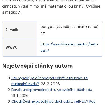
činnosti. Vydal mimo jiné matematickou knihu „Cvičíme
s matikou“.
petrgola (zavináč) centrum (tečka)
E-mail:
cz
https://www.finance.cz/autori/petr-
WWW:
gola/
Nejčtenější články autora
Jak vysoký je důchod při celoživotní práci za
minimální mzdu?
23. 2. 2026
Devět „nespravedlností“ u vdovského důchodu
19. 1. 2026
Chodí Češi nejpozději do důchodu z celé EU? Kdy