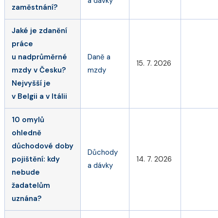
a dávky
zaměstnání?
Jaké je zdanění
práce
u nadprůměrné
Daně a
15. 7. 2026
mzdy v Česku?
mzdy
Nejvyšší je
v Belgii a v Itálii
10 omylů
ohledně
důchodové doby
Důchody
pojištění: kdy
14. 7. 2026
a dávky
nebude
žadatelům
uznána?