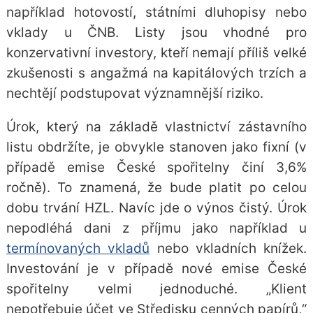
například hotovostí, státními dluhopisy nebo
vklady u ČNB. Listy jsou vhodné pro
konzervativní investory, kteří nemají příliš velké
zkušenosti s angažmá na kapitálových trzích a
nechtějí podstupovat významnější riziko.
Úrok, který na základě vlastnictví zástavního
listu obdržíte, je obvykle stanoven jako fixní (v
případě emise České spořitelny činí 3,6%
ročně). To znamená, že bude platit po celou
dobu trvání HZL. Navíc jde o výnos čistý. Úrok
nepodléhá dani z příjmu jako například u
termínovaných vkladů
nebo vkladních knížek.
Investování je v případě nové emise České
spořitelny velmi jednoduché. „Klient
nepotřebuje účet ve Středisku cenných papírů,“