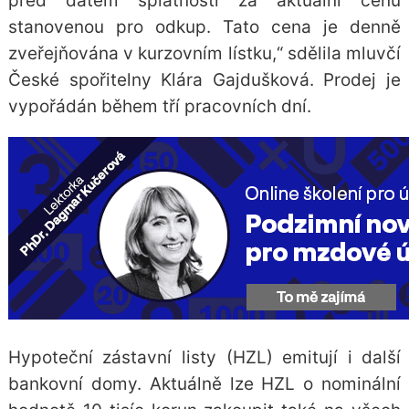
před datem splatnosti za aktuální cenu
stanovenou pro odkup. Tato cena je denně
zveřejňována v kurzovním lístku,“ sdělila mluvčí
České spořitelny Klára Gajdušková. Prodej je
vypořádán během tří pracovních dní.
Hypoteční zástavní listy (HZL) emitují i další
bankovní domy. Aktuálně lze HZL o nominální