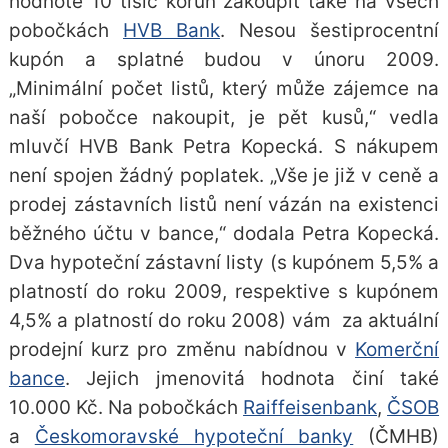
hodnotě 10 tisíc korun zakoupit také na všech
pobočkách
HVB Bank
. Nesou šestiprocentní
kupón a splatné budou v únoru 2009.
„Minimální počet listů, který může zájemce na
naší pobočce nakoupit, je pět kusů,“ vedla
mluvčí HVB Bank Petra Kopecká. S nákupem
není spojen žádný poplatek. „Vše je již v ceně a
prodej zástavních listů není vázán na existenci
běžného účtu v bance,“ dodala Petra Kopecká.
Dva hypoteční zástavní listy (s kupónem 5,5% a
platností do roku 2009, respektive s kupónem
4,5% a platností do roku 2008) vám za aktuální
prodejní kurz pro změnu nabídnou v
Komerční
bance
. Jejich jmenovitá hodnota činí také
10.000 Kč. Na pobočkách
Raiffeisenbank
,
ČSOB
a
Českomoravské hypoteční banky
(ČMHB)