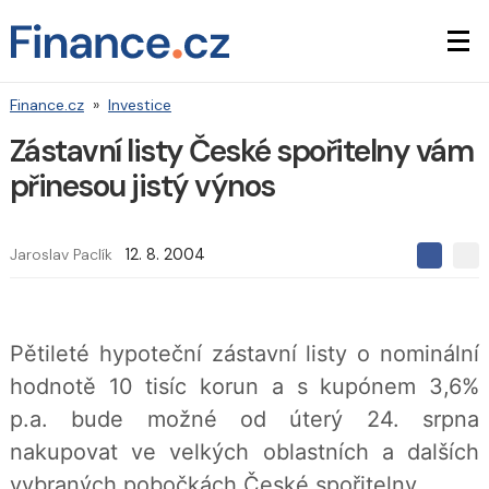
Finance.cz
»
Investice
Zástavní listy České spořitelny vám
přinesou jistý výnos
Jaroslav Paclík
12. 8. 2004
S
S
S
d
d
d
í
í
í
l
l
e
e
l
Pětileté hypoteční zástavní listy o nominální
j
j
t
e
t
hodnotě 10 tisíc korun a s kupónem 3,6%
e
e
t
n
n
p.a. bude možné od úterý 24. srpna
a
a
F
s
nakupovat ve velkých oblastních a dalších
a
í
c
t
vybraných pobočkách České spořitelny.
e
i