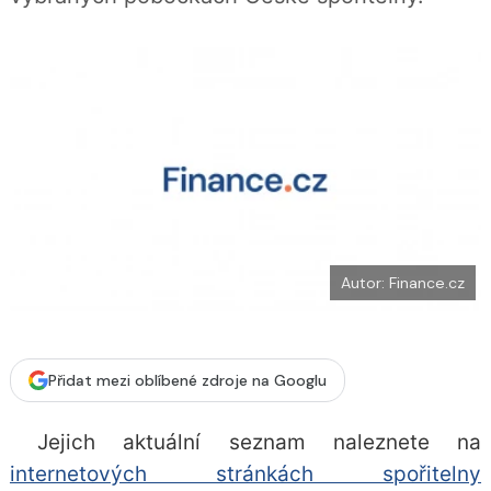
b
X
o
o
k
u
Autor: Finance.cz
Přidat mezi oblíbené zdroje na Googlu
Jejich aktuální seznam naleznete na
internetových stránkách spořitelny