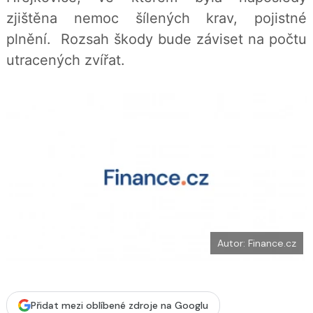
b
X
zjištěna nemoc šílených krav, pojistné
o
o
plnění. Rozsah škody bude záviset na počtu
k
u
utracených zvířat.
Autor: Finance.cz
Přidat mezi oblíbené zdroje na Googlu