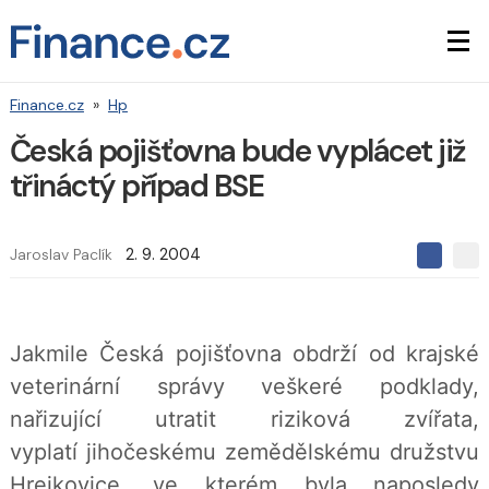
Finance.cz
»
Hp
Česká pojišťovna bude vyplácet již
třináctý případ BSE
Jaroslav Paclík
2. 9. 2004
S
S
S
d
d
d
í
í
í
l
l
e
e
l
Jakmile Česká pojišťovna obdrží od krajské
j
j
t
e
t
veterinární správy veškeré podklady,
e
e
t
n
n
nařizující utratit riziková zvířata,
a
a
F
s
vyplatí jihočeskému zemědělskému družstvu
a
í
c
t
Hrejkovice, ve kterém byla naposledy
e
i