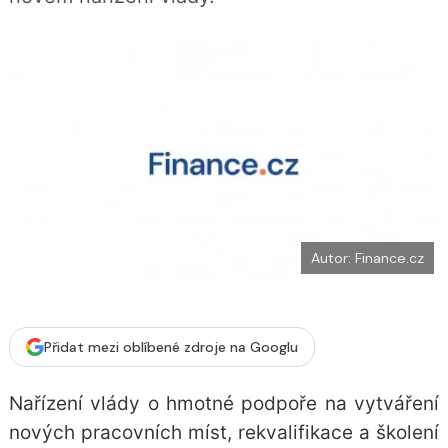
b
X
o
o
k
u
Autor: Finance.cz
Přidat mezi oblíbené zdroje na Googlu
Nařízení vlády o hmotné podpoře na vytváření
nových pracovních míst, rekvalifikace a školení