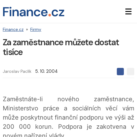
Finance.cz
»
Firmy
Za zaměstnance můžete dostat
tisíce
Jaroslav Paclík
5. 10. 2004
S
S
S
d
d
d
í
í
í
l
l
e
e
l
Zaměstnáte-li nového zaměstnance,
j
j
t
e
t
Ministerstvo práce a sociálních věcí vám
e
e
t
n
n
může poskytnout finanční podporu ve výši až
a
a
F
s
200 000 korun. Podpora je zakotvena v
a
í
c
t
novém nařízení vlády.
e
i