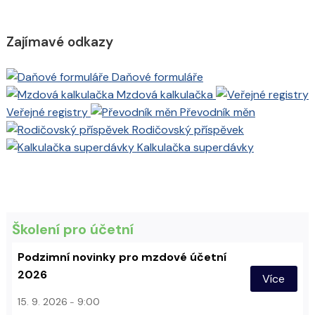
Zajímavé odkazy
Daňové formuláře
Mzdová kalkulačka
Veřejné registry
Převodník měn
Rodičovský příspěvek
Kalkulačka superdávky
Školení pro účetní
Podzimní novinky pro mzdové účetní
2026
Více
15. 9. 2026
9:00