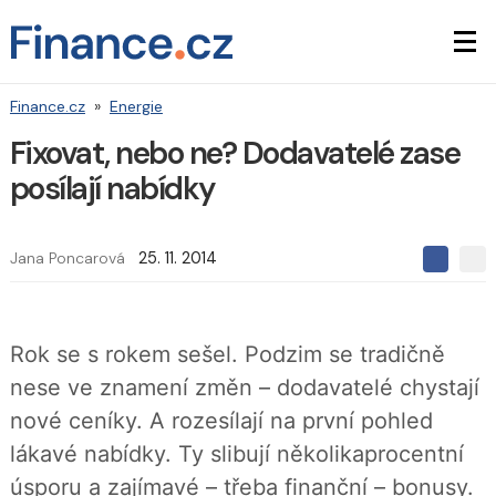
Finance.cz
»
Energie
Fixovat, nebo ne? Dodavatelé zase
posílají nabídky
Jana Poncarová
25. 11. 2014
S
S
S
d
d
d
í
í
í
l
l
e
e
l
Rok se s rokem sešel. Podzim se tradičně
j
j
t
e
t
nese ve znamení změn – dodavatelé chystají
e
e
t
n
n
nové ceníky. A rozesílají na první pohled
a
a
F
s
lákavé nabídky. Ty slibují několikaprocentní
a
í
c
t
úsporu a zajímavé – třeba finanční – bonusy.
e
i