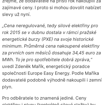
zřejmé, že dodavatelé na příští rok nakoupili za
zajímavé ceny. I proto si mohou dovolit nabízet
slevy už nyní.
„Cena neregulované, tedy silové elektřiny pro
rok 2015 se v dubnu dostala v rámci pražské
energetické burzy (PXE) na svoje historické
minimum. Průměrná cena nakoupené elektřiny
za prvních osm měsíců dosahuje 34,45 euro za
MWh. To je pro spotřebitele dobrá zpráva,“
uvedl Zdeněk Mařík, energetický poradce
společnosti Europe Easy Energy. Podle Maříka
dodavatelé podobně výhodně nakoupili i zemní
plyn.
Pro odběratele to znamená jediné. Ceny
elektřiny i plynu (konkrétně silové složky) by