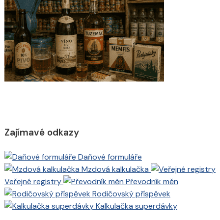
Zajímavé odkazy
Daňové formuláře
Mzdová kalkulačka
Veřejné registry
Převodník měn
Rodičovský příspěvek
Kalkulačka superdávky