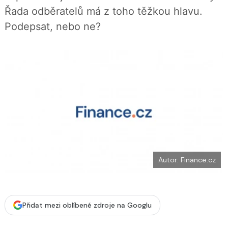
b
X
Řada odběratelů má z toho těžkou hlavu.
o
o
Podepsat, nebo ne?
k
u
Autor: Finance.cz
Přidat mezi oblíbené zdroje na Googlu