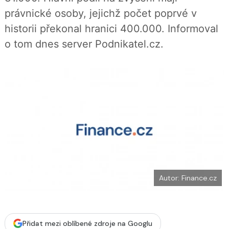
b
X
právnické osoby, jejichž počet poprvé v
o
o
historii překonal hranici 400.000. Informoval
k
u
o tom dnes server Podnikatel.cz.
Autor: Finance.cz
Přidat mezi oblíbené zdroje na Googlu