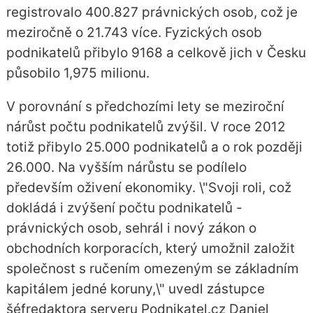
registrovalo 400.827 právnických osob, což je
meziročně o 21.743 více. Fyzických osob
podnikatelů přibylo 9168 a celkově jich v Česku
působilo 1,975 milionu.
V porovnání s předchozími lety se meziroční
nárůst počtu podnikatelů zvýšil. V roce 2012
totiž přibylo 25.000 podnikatelů a o rok později
26.000. Na vyšším nárůstu se podílelo
především oživení ekonomiky. \"Svoji roli, což
dokládá i zvýšení počtu podnikatelů -
právnických osob, sehrál i nový zákon o
obchodních korporacích, který umožnil založit
společnost s ručením omezeným se základním
kapitálem jedné koruny,\" uvedl zástupce
šéfredaktora serveru Podnikatel.cz Daniel