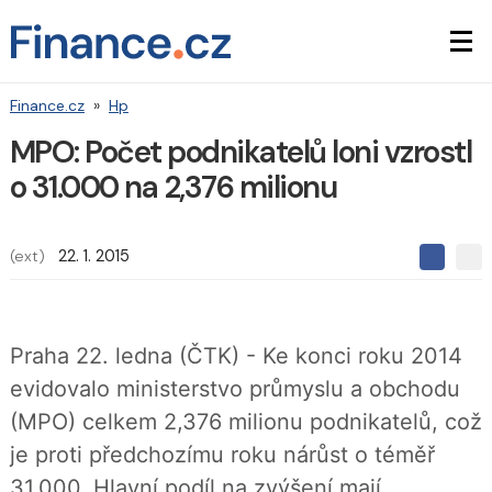
Finance.cz
»
Hp
MPO: Počet podnikatelů loni vzrostl
o 31.000 na 2,376 milionu
(ext)
22. 1. 2015
S
S
S
d
d
d
í
í
í
l
l
e
e
l
Praha 22. ledna (ČTK) - Ke konci roku 2014
j
j
t
e
t
evidovalo ministerstvo průmyslu a obchodu
e
e
t
n
n
(MPO) celkem 2,376 milionu podnikatelů, což
a
a
F
s
je proti předchozímu roku nárůst o téměř
a
í
c
t
31.000. Hlavní podíl na zvýšení mají
e
i