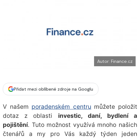
o
k
u
Autor: Finance.cz
Přidat mezi oblíbené zdroje na Googlu
V našem
poradenském centru
můžete položit
dotaz z oblasti
investic, daní, bydlení a
pojištění
. Tuto možnost využívá mnoho našich
čtenářů a my pro Vás každý týden jeden