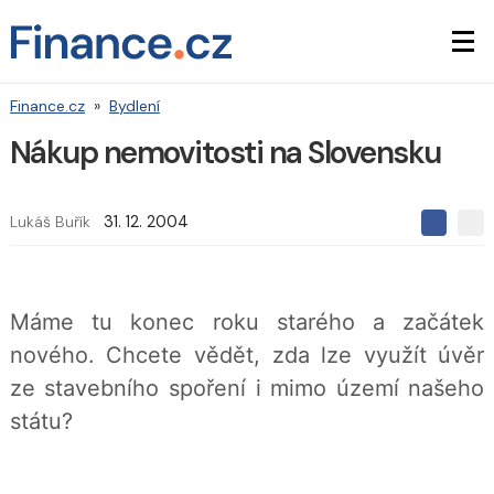
Finance.cz
»
Bydlení
Nákup nemovitosti na Slovensku
Lukáš Buřík
31. 12. 2004
S
S
S
d
d
d
í
í
í
l
l
e
e
l
Máme tu konec roku starého a začátek
j
j
t
e
t
nového. Chcete vědět, zda lze využít úvěr
e
e
t
n
n
ze stavebního spoření i mimo území našeho
a
a
F
s
státu?
a
í
c
t
e
i
b
X
o