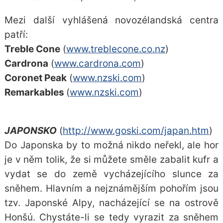
Mezi další vyhlášená novozélandská centra
patří:
Treble Cone
(
www.treblecone.co.nz
)
Cardrona
(
www.cardrona.com
)
Coronet Peak
(
www.nzski.com
)
Remarkables
(
www.nzski.com
)
JAPONSKO
(
http://www.goski.com/japan.htm
)
Do Japonska by to možná nikdo neřekl, ale hor
je v něm tolik, že si můžete směle zabalit kufr a
vydat se do země vycházejícího slunce za
sněhem. Hlavním a nejznámějším pohořím jsou
tzv. Japonské Alpy, nacházející se na ostrově
Honšú. Chystáte-li se tedy vyrazit za sněhem