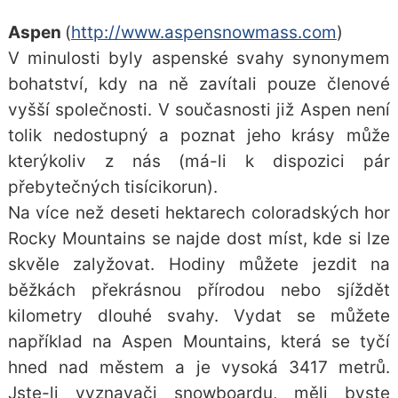
Aspen
(
http://www.aspensnowmass.com
)
V minulosti byly aspenské svahy synonymem
bohatství, kdy na ně zavítali pouze členové
vyšší společnosti. V současnosti již Aspen není
tolik nedostupný a poznat jeho krásy může
kterýkoliv z nás (má-li k dispozici pár
přebytečných tisícikorun).
Na více než deseti hektarech coloradských hor
Rocky Mountains se najde dost míst, kde si lze
skvěle zalyžovat. Hodiny můžete jezdit na
běžkách překrásnou přírodou nebo sjíždět
kilometry dlouhé svahy. Vydat se můžete
například na Aspen Mountains, která se tyčí
hned nad městem a je vysoká 3417 metrů.
Jste-li vyznavači snowboardu, měli byste