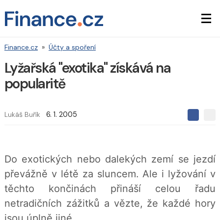
Finance.cz
»
Účty a spoření
Lyžařská "exotika" získává na
popularitě
Lukáš Buřík
6. 1. 2005
S
S
S
d
d
d
í
í
í
l
l
e
e
l
Do exotických nebo dalekých zemí se jezdí
j
j
t
e
t
převážně v létě za sluncem. Ale i lyžování v
e
e
t
n
n
těchto končinách přináší celou řadu
a
a
F
s
netradičních zážitků a vězte, že každé hory
a
í
c
t
jsou úplně jiné.
e
i