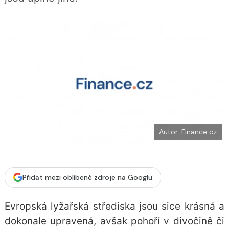
b
X
o
o
k
u
Autor: Finance.cz
Přidat mezi oblíbené zdroje na Googlu
Evropská lyžařská střediska jsou sice krásná a
dokonale upravená, avšak pohoří v divočině či