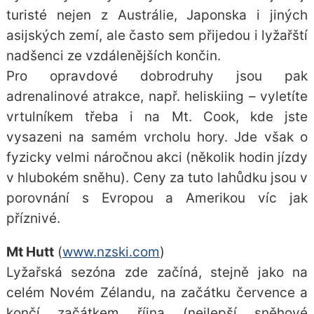
turisté nejen z Austrálie, Japonska i jiných
asijských zemí, ale často sem přijedou i lyžařští
nadšenci ze vzdálenějších končin.
Pro opravdové dobrodruhy jsou pak
adrenalinové atrakce, např. heliskiing – vyletíte
vrtulníkem třeba i na Mt. Cook, kde jste
vysazeni na samém vrcholu hory. Jde však o
fyzicky velmi náročnou akci (několik hodin jízdy
v hlubokém sněhu). Ceny za tuto lahůdku jsou v
porovnání s Evropou a Amerikou víc jak
příznivé.
Mt Hutt
(
www.nzski.com
)
Lyžařská sezóna zde začíná, stejně jako na
celém Novém Zélandu, na začátku července a
končí začátkem října (nejlepší sněhové