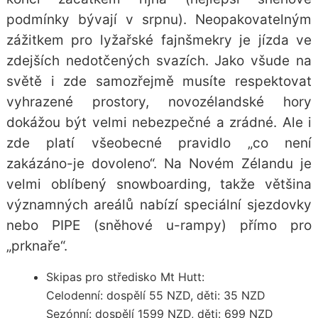
podmínky bývají v srpnu). Neopakovatelným
zážitkem pro lyžařské fajnšmekry je jízda ve
zdejších nedotčených svazích. Jako všude na
světě i zde samozřejmě musíte respektovat
vyhrazené prostory, novozélandské hory
dokážou být velmi nebezpečné a zrádné. Ale i
zde platí všeobecné pravidlo „co není
zakázáno-je dovoleno“. Na Novém Zélandu je
velmi oblíbený snowboarding, takže většina
významných areálů nabízí speciální sjezdovky
nebo PIPE (sněhové u-rampy) přímo pro
„prknaře“.
Skipas pro středisko Mt Hutt:
Celodenní: dospělí 55 NZD, děti: 35 NZD
Sezónní: dospělí 1599 NZD, děti: 699 NZD