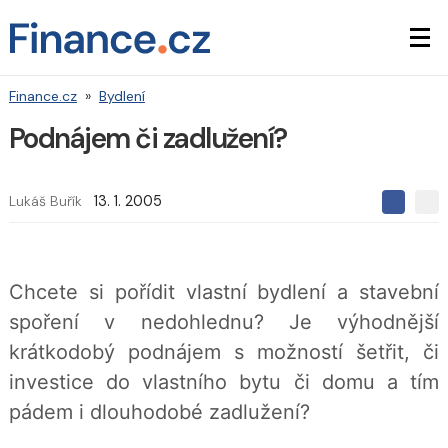
Finance.cz
»
Bydlení
Podnájem či zadlužení?
Lukáš Buřík
13. 1. 2005
S
S
S
d
d
d
í
í
í
l
l
e
e
l
Chcete si pořídit vlastní bydlení a stavební
j
j
t
e
t
spoření v nedohlednu? Je výhodnější
e
e
t
n
n
krátkodobý podnájem s možností šetřit, či
a
a
F
s
investice do vlastního bytu či domu a tím
a
í
c
t
pádem i dlouhodobé zadlužení?
e
i
b
X
o