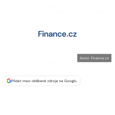
o
k
u
Autor: Finance.cz
Přidat mezi oblíbené zdroje na Googlu