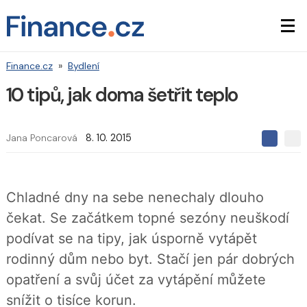
Finance.cz
»
Bydlení
10 tipů, jak doma šetřit teplo
Jana Poncarová
8. 10. 2015
S
S
S
d
d
d
í
í
í
l
l
e
e
l
Chladné dny na sebe nenechaly dlouho
j
j
t
e
t
čekat. Se začátkem topné sezóny neuškodí
e
e
t
n
n
podívat se na tipy, jak úsporně vytápět
a
a
F
s
rodinný dům nebo byt. Stačí jen pár dobrých
a
í
c
t
opatření a svůj účet za vytápění můžete
e
i
b
X
snížit o tisíce korun.
o