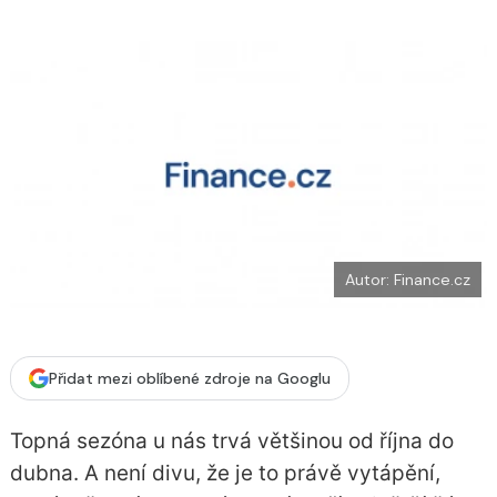
o
k
u
Autor: Finance.cz
Přidat mezi oblíbené zdroje na Googlu
Topná sezóna u nás trvá většinou od října do
dubna. A není divu, že je to právě vytápění,