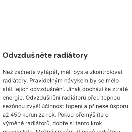
Odvzdušněte radiátory
Než začnete vytápět, měli byste zkontrolovat
radiátory. Pravidelným návykem by se mělo
stát jejich odvzdušnění. Jinak dochází ke ztrátě
energie. Odvzdušnění radiátorů před topnou
sezónou zvýší účinnost topení a přinese úsporu
až 450 korun za rok. Pokud přemýšlíte o
výměně radiátorů, dobře si tento krok
promyslete. Možná se vám litinové radiátory