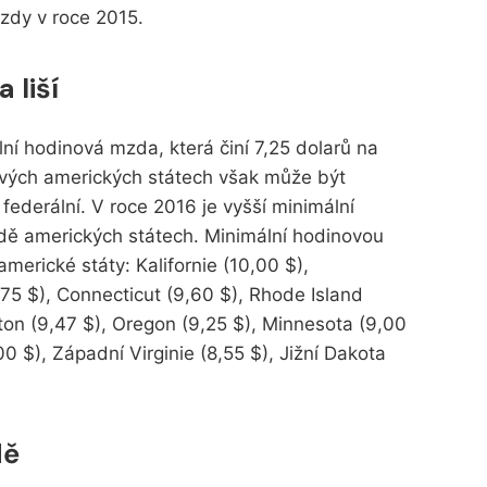
zdy v roce 2015.
 liší
ní hodinová mzda, která činí 7,25 dolarů na
livých amerických státech však může být
ederální. V roce 2016 je vyšší minimální
dě amerických státech. Minimální hodinovou
americké státy: Kalifornie (10,00 $),
75 $), Connecticut (9,60 $), Rhode Island
ton (9,47 $), Oregon (9,25 $), Minnesota (9,00
0 $), Západní Virginie (8,55 $), Jižní Dakota
dě