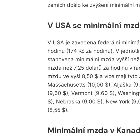
zemích došlo ke zvýšení minimální m
V USA se minimální mzda
V USA je zavedena federální minimál
hodinu (174 Kč za hodinu). V jednot
stanovena minimální mzda vyšší než f
mzda než 7,25 dolarů za hodinu v řa
mzdu ve výši 8,50 $ a více mají tyto 
Massachusetts (10,00 $), Aljaška (9,
(9,60 $), Vermont (9,60 $), Washing
$), Nebraska (9,00 $), New York (9,0
(8,55 $).
Minimální mzda v Kana