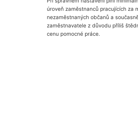
Při správném nastavení plní minimáln
úroveň zaměstnanců pracujících za m
nezaměstnaných občanů a současně
zaměstnavatele z důvodu příliš štěd
cenu pomocné práce.