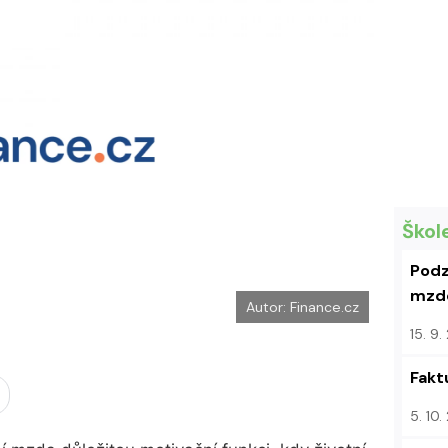
k
u
Škol
Podz
mzdo
Autor: Finance.cz
15. 9
Fakt
5. 10