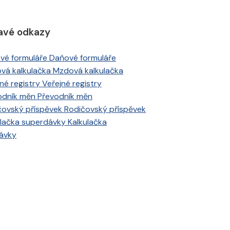
avé odkazy
Daňové formuláře
Mzdová kalkulačka
Veřejné registry
Převodník měn
Rodičovský příspěvek
Kalkulačka
ávky