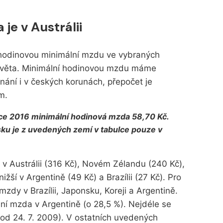
je v Austrálii
hodinovou minimální mzdu ve vybraných
světa. Minimální hodinovou mzdu máme
ání i v českých korunách, přepočet je
m.
roce 2016 minimální hodinová mzda 58,70 Kč.
ku je z uvedených zemí v tabulce pouze v
 v Austrálii (316 Kč), Novém Zélandu (240 Kč),
žší v Argentině (49 Kč) a Brazílii (27 Kč). Pro
zdy v Brazílii, Japonsku, Koreji a Argentině.
ní mzda v Argentině (o 28,5 %). Nejdéle se
od 24. 7. 2009). V ostatních uvedených