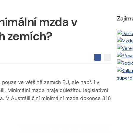
nimální mzda v
Zajím
h zemích?
S
S
S
d
d
d
í
í
í
l
l
superd
e
e
l
 pouze ve většině zemích EU, ale např. i v
j
j
t
e
. Minimální mzda hraje důležitou legislativní
t
e
e
t
n
ta. V Austrálii činí minimální mzda dokonce 316
n
a
a
F
s
a
í
c
t
e
i
b
X
o
o