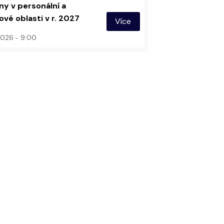
y v personální a
vé oblasti v r. 2027
Více
 2026
9:00