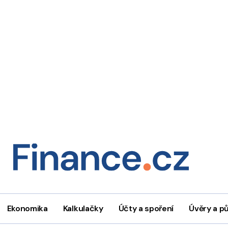
Ekonomika
Kalkulačky
Účty a spoření
Úvěry a p