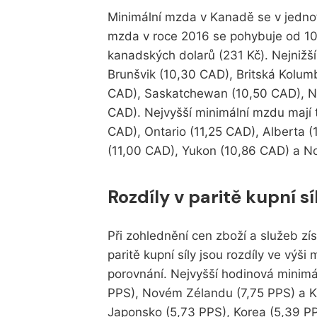
Minimální mzda v Kanadě se v jednotl
mzda v roce 2016 se pohybuje od 10
kanadských dolarů (231 Kč). Nejnižší
Brunšvik (10,30 CAD), Britská Kolum
CAD), Saskatchewan (10,50 CAD), N
CAD). Nejvyšší minimální mzdu mají t
CAD), Ontario (11,25 CAD), Alberta 
(11,00 CAD), Yukon (10,86 CAD) a N
Rozdíly v paritě kupní sí
Při zohlednění cen zboží a služeb zí
paritě kupní síly jsou rozdíly ve výš
porovnání. Nejvyšší hodinová minimáln
PPS), Novém Zélandu (7,75 PPS) a K
Japonsko (5,73 PPS), Korea (5,39 PP