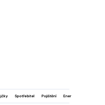
ůjčky
Spotřebitel
Pojištění
Energie
Firmy
In