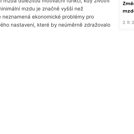
í mzda důležitou motivační funkci, kdy životní
Změn
inimální mzdu je značně vyšší než
mzdo
 neznamená ekonomické problémy pro
2. 11.
rého nastavení, které by neúměrně zdražovalo