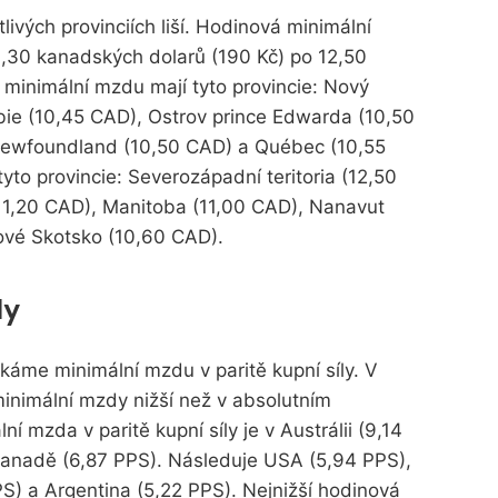
ivých provinciích liší. Hodinová minimální
,30 kanadských dolarů (190 Kč) po 12,50
 minimální mzdu mají tyto provincie: Nový
bie (10,45 CAD), Ostrov prince Edwarda (10,50
ewfoundland (10,50 CAD) a Québec (10,55
yto provincie: Severozápadní teritoria (12,50
(11,20 CAD), Manitoba (11,00 CAD), Nanavut
ové Skotsko (10,60 CAD).
ly
skáme minimální mzdu v paritě kupní síly. V
i minimální mzdy nižší než v absolutním
í mzda v paritě kupní síly je v Austrálii (9,14
anadě (6,87 PPS). Následuje USA (5,94 PPS),
S) a Argentina (5,22 PPS). Nejnižší hodinová