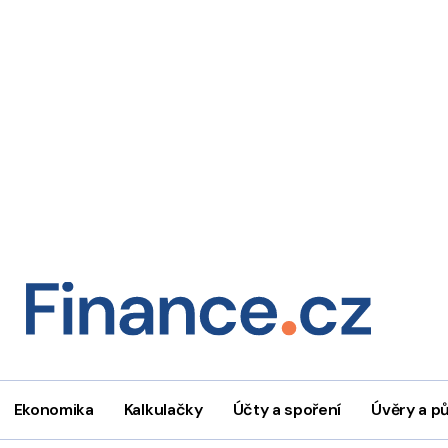
Ekonomika
Kalkulačky
Účty a spoření
Úvěry a p