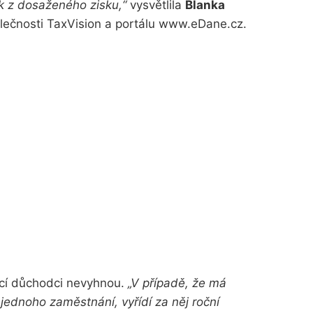
rok z dosaženého zisku,“
vysvětlila
Blanka
lečnosti TaxVision a portálu www.eDane.cz.
ící důchodci nevyhnou.
„V případě, že má
jednoho zaměstnání, vyřídí za něj roční