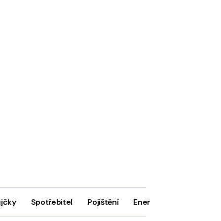
ůjčky
Spotřebitel
Pojištění
Energie
Firmy
In