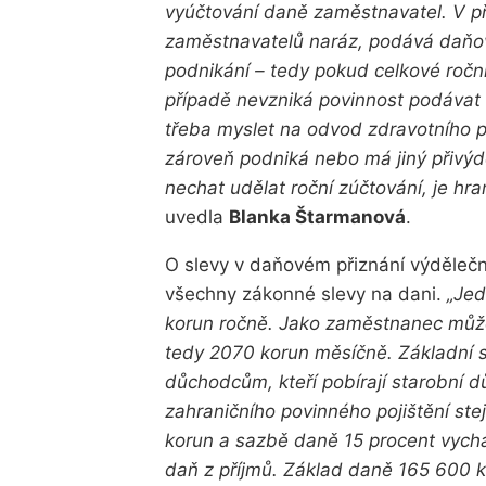
vyúčtování daně zaměstnavatel. V pří
zaměstnavatelů naráz, podává daňové
podnikání – tedy pokud celkové roční
případě nevzniká povinnost podávat 
třeba myslet na odvod zdravotního p
zároveň podniká nebo má jiný přivýd
nechat udělat roční zúčtování, je hran
uvedla
Blanka Štarmanová
.
O slevy v daňovém přiznání výdělečně
všechny zákonné slevy na dani.
„Jed
korun ročně. Jako zaměstnanec může 
tedy 2070 korun měsíčně. Základní sl
důchodcům, kteří pobírají starobní 
zahraničního povinného pojištění st
korun a sazbě daně 15 procent vychá
daň z příjmů. Základ daně 165 600 k