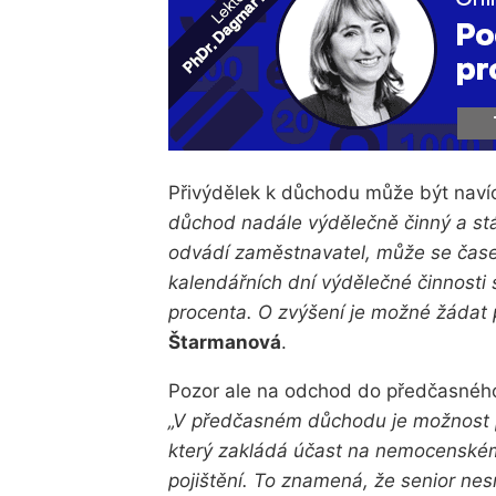
Přivýdělek k důchodu může být naví
důchod nadále výdělečně činný a stále
odvádí zaměstnavatel, může se čas
kalendářních dní výdělečné činnosti
procenta. O zvýšení je možné žádat p
Štarmanová
.
Pozor ale na odchod do předčasnéh
„V předčasném důchodu je možnost p
který zakládá účast na nemocenském p
pojištění. To znamená, že senior n