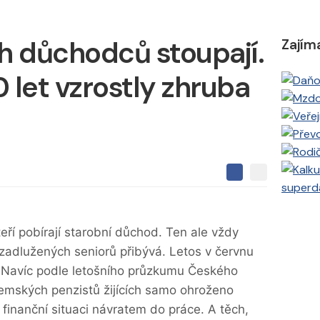
h důchodců stoupají.
Zajím
 let vzrostly zhruba
S
S
S
superd
d
d
d
í
í
í
l
l
e
e
l
teří pobírají starobní důchod. Ten ale vždy
j
j
t
e
 zadlužených seniorů přibývá. Letos v červnu
t
e
e
t
n
. Navíc podle letošního průzkumu Českého
n
a
a
zemských penzistů žijících samo ohroženo
F
s
a
í
inanční situaci návratem do práce. A těch,
c
t