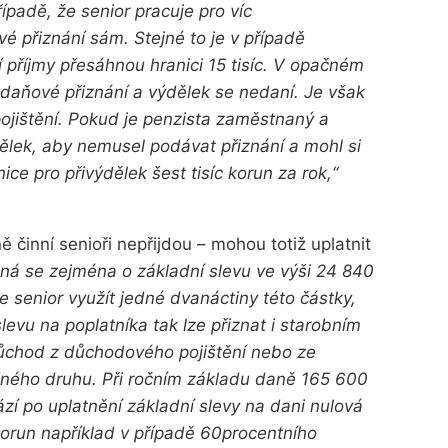
padě, že senior pracuje pro víc
 přiznání sám. Stejné to je v případě
 příjmy přesáhnou hranici 15 tisíc. V opačném
daňové přiznání a výdělek se nedaní. Je však
ojištění. Pokud je penzista zaměstnaný a
ělek, aby nemusel podávat přiznání a mohl si
ice pro přivýdělek šest tisíc korun za rok,“
 činní senioři nepřijdou – mohou totiž uplatnit
ná se zejména o základní slevu ve výši 24 840
senior využít jedné dvanáctiny této částky,
evu na poplatníka tak lze přiznat i starobním
důchod z důchodového pojištění nebo ze
ejného druhu. Při ročním základu daně 165 600
zí po uplatnění základní slevy na dani nulová
orun například v případě 60procentního