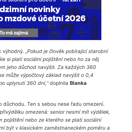
c výhodný.
„Pokud je člověk pobírající starobní
 si platí sociální pojištění nebo ho za něj
em jeho důchod navýšit. Za každých 360
 se může výpočtový základ navýšit o 0,4
o uplynutí 360 dní,“
doplnila
Blanka
o důchodu. Ten s sebou nese řadu omezení.
řivýdělku omezená: senior nesmí mít výdělek,
ojištění nebo ze kterého se platí sociální
esmí být v klasickém zaměstnaneckém poměru a