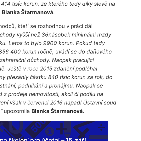
14 tisíc korun, ze kterého tedy díky slevě na
a
Blanka Štarmanová
.
hodců, kteří se rozhodnou v práci dál
ůchody vyšší než 36násobek minimální mzdy
oku. Letos to bylo 9900 korun. Pokud tedy
 356 400 korun ročně, uvádí se do daňového
 zahraniční důchody. Naopak pracující
ě. Ještě v roce 2015 zdanění podléhal
my přesáhly částku 840 tisíc korun za rok, do
ěstnání, podnikání a pronájmu. Naopak se
d z prodeje nemovitosti, akcií či podílu na
ení však v červenci 2016 napadl Ústavní soud
“
upozornila
Blanka Štarmanová
.