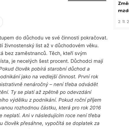
Změn
mzdo
2. 11.
tupem do důchodu ve své činnosti pokračovat.
zřídí živnostenský list až v důchodovém věku.
ká bez zaměstnanců. Těch, kteří svým
sta, je necelých šest procent. Důchodci mají
Pokud člověk pobírá starobní důchod a
odnikání jako na vedlejší činnost. První rok
inistrativně nenáročný – není třeba odvádět
štění. Ty se platí až zpětně po odevzdání
ního výdělku z podnikání. Pokud roční příjem
vanou rozhodnou částku, která pro rok 2016
se neplatí. Ani v následujícím roce není třeba
ku člověk přesáhne, vypočítá se doplatek za