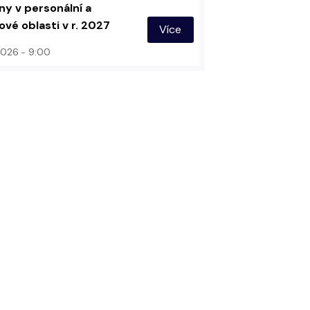
y v personální a
vé oblasti v r. 2027
Více
 2026
9:00