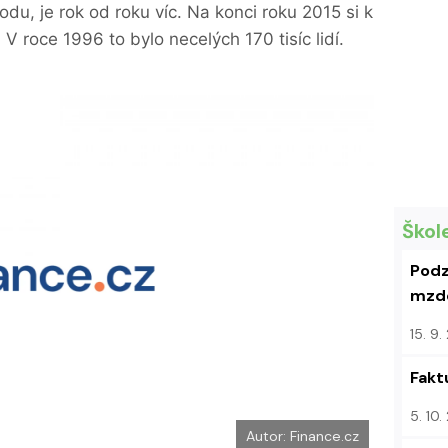
e
i
odu, je rok od roku víc. Na konci roku 2015 si k
b
X
o
 V roce 1996 to bylo necelých 170 tisíc lidí.
o
k
u
Škol
Podz
mzdo
15. 9
Fakt
5. 10
Autor: Finance.cz