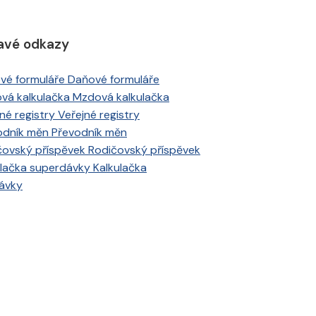
avé odkazy
Daňové formuláře
Mzdová kalkulačka
Veřejné registry
Převodník měn
Rodičovský příspěvek
Kalkulačka
ávky