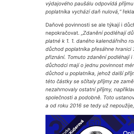
výdajového paušálu odpovídá příjmu 4
poplatníka vychází daň nulová,“
řekl
Daňové povinnosti se ale týkají i důc
nepokračovat.
„Zdanění podléhají d
platné k 1. 1. daného kalendářního r
důchod poplatníka přesáhne hranici
přiznání. Tomuto zdanění podléhají i
důchodci mají o jednu povinnost mén
důchod u poplatníka, jehož další příj
této částky se sčítaly příjmy ze zam
nezahrnovaly ostatní příjmy, napříkla
společnosti a podobně. Toto ustanov
a od roku 2016 se tedy už nepoužije,