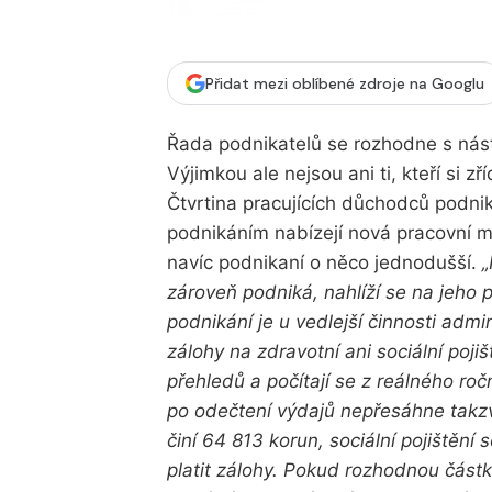
Přidat mezi oblíbené zdroje na Googlu
Řada podnikatelů se rozhodne s nás
Výjimkou ale nejsou ani ti, kteří si 
Čtvrtina pracujících důchodců podni
podnikáním nabízejí nová pracovní mí
navíc podnikaní o něco jednodušší.
„
zároveň podniká, nahlíží se na jeho p
podnikání je u vedlejší činnosti adm
zálohy na zdravotní ani sociální poji
přehledů a počítají se z reálného roč
po odečtení výdajů nepřesáhne takz
činí 64 813 korun, sociální pojištění 
platit zálohy. Pokud rozhodnou část