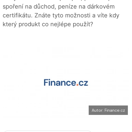
b
X
spoření na důchod, peníze na dárkovém
o
o
certifikátu. Znáte tyto možnosti a víte kdy
k
u
který produkt co nejlépe použít?
Autor: Finance.cz