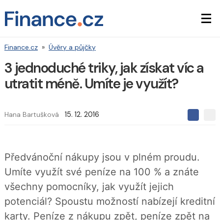
Finance.cz
»
Úvěry a půjčky
3 jednoduché triky, jak získat víc a
utratit méně. Umíte je využít?
Hana Bartušková
15. 12. 2016
S
S
S
d
d
d
í
í
í
l
l
e
e
l
Předvánoční nákupy jsou v plném proudu.
j
j
t
e
t
Umíte využít své peníze na 100 % a znáte
e
e
t
n
n
všechny pomocníky, jak využít jejich
a
a
F
s
potenciál? Spoustu možností nabízejí kreditní
a
í
c
t
karty. Peníze z nákupu zpět, peníze zpět na
e
i