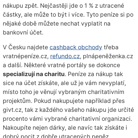
nákupu zpět. Nejčastěji jde o 1 % z utracené
částky, ale může to být i více. Tyto peníze si po
nějaké době můžete nechat vyplatit na
bankovní účet.
V Česku najdete
cashback obchody
třeba
vratnépeníze.cz,
refundo.cz
, plnápeněženka.cz
a další. Některé vratné portály se dokonce
specializují na charitu
. Peníze za nákup tak
sice na účet získáte, ale už je vám nevyplatí,
místo toho je věnují vybraným charitativním
projektům. Pokud nakupujete například přes
givt.cz, tak z každého vašeho nákupu jde určité
procento vámi vybrané charitativní organizaci.
Nakoupíte nejen dárky, ale navíc tak získáte i
dobrý pocit z dobře utracených peněz.