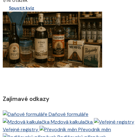
1/14 otázek
Spustit kvíz
Zajímavé odkazy
Daňové formuláře
Mzdová kalkulačka
Veřejné registry
Převodník měn