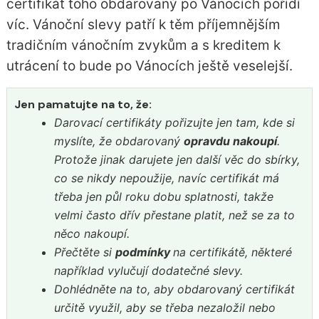
certifikát toho obdarovaný po Vánocích pořídí
víc. Vánoční slevy patří k těm příjemnějším
tradičním vánočním zvykům a s kreditem k
utrácení to bude po Vánocích ještě veselejší.
Jen pamatujte na to, že:
Darovací certifikáty pořizujte jen tam, kde si
myslíte, že obdarovaný
opravdu nakoupí
.
Protože jinak darujete jen další věc do sbírky,
co se nikdy nepoužije, navíc certifikát má
třeba jen půl roku dobu splatnosti, takže
velmi často dřív přestane platit, než se za to
něco nakoupí.
Přečtěte si
podmínky
na certifikátě, některé
například vylučují dodatečné slevy.
Dohlédněte na to, aby obdarovaný certifikát
určitě využil, aby se třeba nezaložil nebo