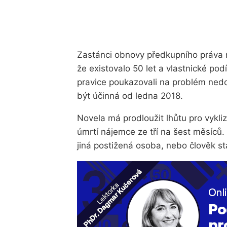
Zastánci obnovy předkupního práva n
že existovalo 50 let a vlastnické po
pravice poukazovali na problém nedo
být účinná od ledna 2018.
Novela má prodloužit lhůtu pro vykli
úmrtí nájemce ze tří na šest měsíců
jiná postižená osoba, nebo člověk st