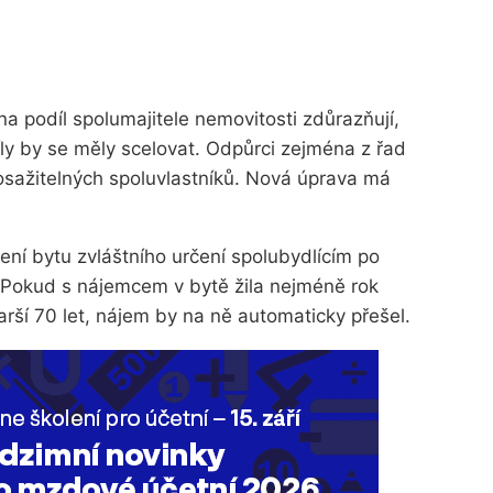
a podíl spolumajitele nemovitosti zdůrazňují,
díly by se měly scelovat. Odpůrci zejména z řad
sažitelných spoluvlastníků. Nová úprava má
zení bytu zvláštního určení spolubydlícím po
. Pokud s nájemcem v bytě žila nejméně rok
arší 70 let, nájem by na ně automaticky přešel.