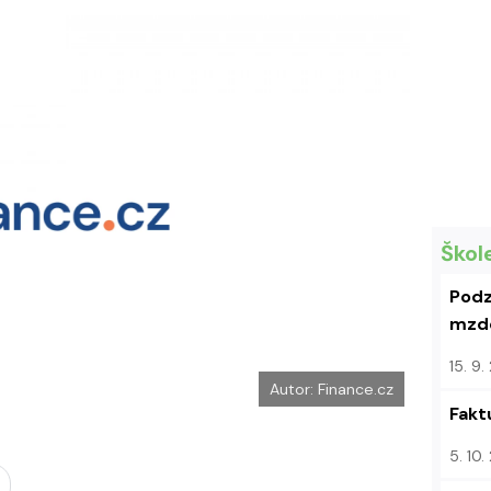
e
i
b
X
o
o
k
u
Škol
Podz
mzdo
15. 9
Autor: Finance.cz
Fakt
5. 10