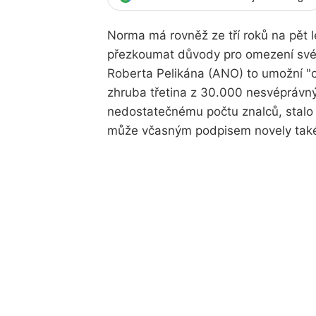
Norma má rovněž ze tří roků na pět le
přezkoumat důvody pro omezení svép
Roberta Pelikána (ANO) to umožní "o
zhruba třetina z 30.000 nesvéprávnýc
nedostatečnému počtu znalců, stalo
může včasným podpisem novely také