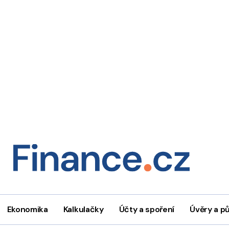
Ekonomika
Kalkulačky
Účty a spoření
Úvěry a p