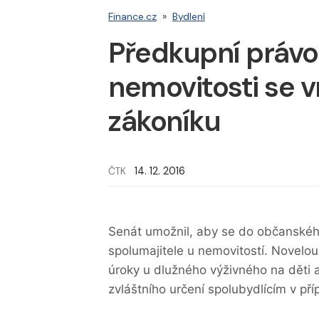
Finance.cz
»
Bydlení
Předkupní právo
nemovitosti se 
zákoníku
ČTK
14. 12. 2016
Senát umožnil, aby se do občanského
spolumajitele u nemovitostí. Novelou, 
úroky u dlužného výživného na děti a 
zvláštního určení spolubydlícím v př