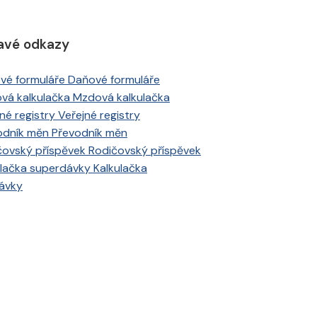
avé odkazy
Daňové formuláře
Mzdová kalkulačka
Veřejné registry
Převodník měn
Rodičovský příspěvek
Kalkulačka
ávky