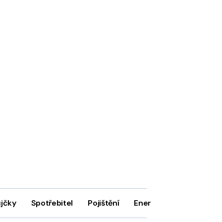
ůjčky
Spotřebitel
Pojištění
Energie
Firmy
In