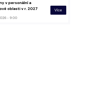
y v personální a
vé oblasti v r. 2027
Více
 2026
9:00