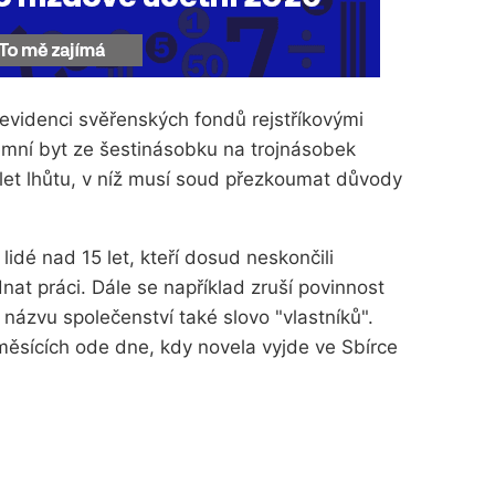
evidenci svěřenských fondů rejstříkovými
jemní byt ze šestinásobku na trojnásobek
 let lhůtu, v níž musí soud přezkoumat důvody
lidé nad 15 let, kteří dosud neskončili
nat práci. Dále se například zruší povinnost
 názvu společenství také slovo "vlastníků".
měsících ode dne, kdy novela vyjde ve Sbírce