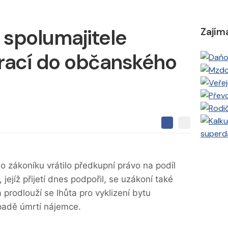
 spolumajitele
Zajím
vrací do občanského
S
S
S
superd
d
d
d
í
í
í
l
l
e
e
l
 zákoníku vrátilo předkupní právo na podíl
j
j
t
e
jejíž přijetí dnes podpořil, se uzákoní také
t
e
e
t
n
prodlouží se lhůta pro vyklizení bytu
n
a
a
ípadě úmrtí nájemce.
F
s
a
í
c
t