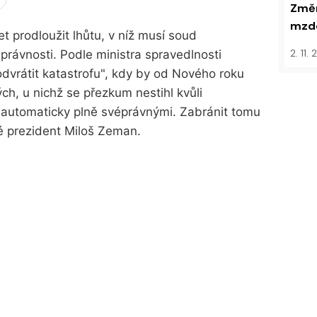
Změn
mzdo
t prodloužit lhůtu, v níž musí soud
2. 11.
rávnosti. Podle ministra spravedlnosti
dvrátit katastrofu", kdy by od Nového roku
h, u nichž se přezkum nestihl kvůli
 automaticky plně svéprávnými. Zabránit tomu
 prezident Miloš Zeman.