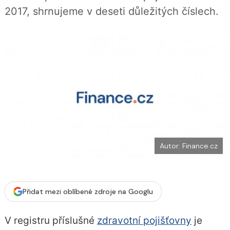
b
X
2017, shrnujeme v deseti důležitých číslech.
o
o
k
u
Autor: Finance.cz
Přidat mezi oblíbené zdroje na Googlu
V registru příslušné
zdravotní pojišťovny
je