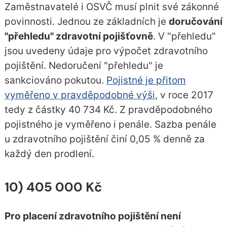
Zaměstnavatelé i OSVČ musí plnit své zákonné
povinnosti. Jednou ze základních je
doručování
"přehledu" zdravotní pojišťovně
. V "přehledu"
jsou uvedeny údaje pro výpočet zdravotního
pojištění. Nedoručení "přehledu" je
sankciováno pokutou.
Pojistné je přitom
vyměřeno v pravděpodobné výši
, v roce 2017
tedy z částky 40 734 Kč. Z pravděpodobného
pojistného je vyměřeno i penále. Sazba penále
u zdravotního pojištění činí 0,05 % denně za
každý den prodlení.
10) 405 000 Kč
Pro placení zdravotního pojištění není