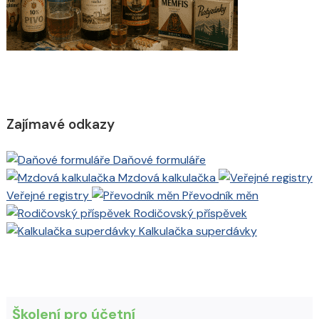
Zajímavé odkazy
Daňové formuláře
Mzdová kalkulačka
Veřejné registry
Převodník měn
Rodičovský příspěvek
Kalkulačka superdávky
Školení pro účetní