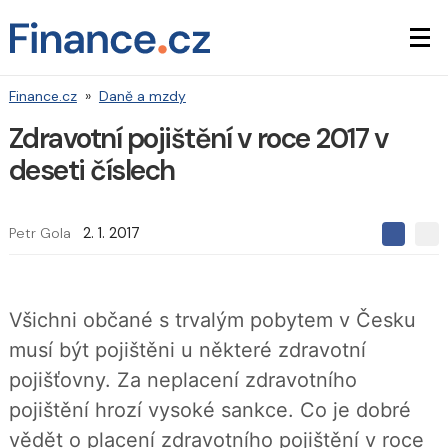
Finance.cz
»
Daně a mzdy
Zdravotní pojištění v roce 2017 v
deseti číslech
Petr Gola
2. 1. 2017
S
S
S
d
d
d
í
í
í
l
l
e
e
l
Všichni občané s trvalým pobytem v Česku
j
j
t
e
t
musí být pojištěni u některé zdravotní
e
e
t
n
n
pojišťovny. Za neplacení zdravotního
a
a
F
s
pojištění hrozí vysoké sankce. Co je dobré
a
í
c
t
vědět o placení zdravotního pojištění v roce
e
i