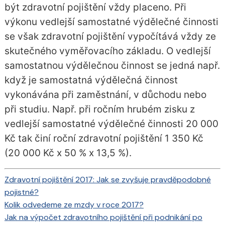
být zdravotní pojištění vždy placeno. Při
výkonu vedlejší samostatné výdělečné činnosti
se však zdravotní pojištění vypočítává vždy ze
skutečného vyměřovacího základu. O vedlejší
samostatnou výdělečnou činnost se jedná např.
když je samostatná výdělečná činnost
vykonávána při zaměstnání, v důchodu nebo
při studiu. Např. při ročním hrubém zisku z
vedlejší samostatné výdělečné činnosti 20 000
Kč tak činí roční zdravotní pojištění 1 350 Kč
(20 000 Kč x 50 % x 13,5 %).
Zdravotní pojištění 2017: Jak se zvyšuje pravděpodobné
pojistné?
Kolik odvedeme ze mzdy v roce 2017?
Jak na výpočet zdravotního pojištění při podnikání po