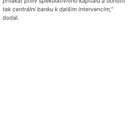
přilákat příliv spekulativního kapitálu a donutit
tak centrální banku k dalším intervencím,"
dodal.