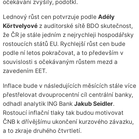
očekávání zvýšily, podotkl.
Lednový růst cen potvrzuje podle
Adély
Körtvelyové
z auditorské sítě BDO skutečnost,
že ČR je stále jedním z nejrychleji hospodářsky
rostoucích států EU. Rychlejší růst cen bude
podle ní letos pokračovat, a to především v
souvislosti s očekávaným růstem mezd a
zavedením EET.
Inflace bude v následujících měsících stále více
přestřelovat dvouprocentní cíl centrální banky,
odhadl analytik ING Bank
Jakub Seidler
.
Rostoucí inflační tlaky tak budou motivovat
ČNB k dřívějšímu ukončení kurzového závazku,
a to zkraje druhého čtvrtletí.