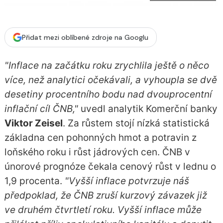
Přidat mezi oblíbené zdroje na Googlu
"Inflace na začátku roku zrychlila ještě o něco
více, než analytici očekávali, a vyhoupla se dvě
desetiny procentního bodu nad dvouprocentní
inflační cíl ČNB,"
uvedl analytik Komerční banky
Viktor Zeisel
. Za růstem stojí nízká statistická
základna cen pohonných hmot a potravin z
loňského roku i růst jádrových cen. ČNB v
únorové prognóze čekala cenový růst v lednu o
1,9 procenta.
"Vyšší inflace potvrzuje náš
předpoklad, že ČNB zruší kurzový závazek již
ve druhém čtvrtletí roku. Vyšší inflace může