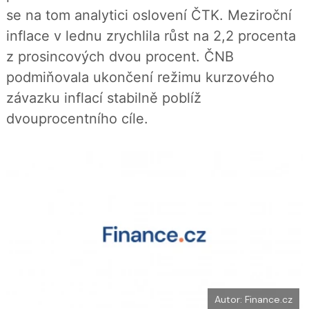
b
X
se na tom analytici oslovení ČTK. Meziroční
o
o
inflace v lednu zrychlila růst na 2,2 procenta
k
u
z prosincových dvou procent. ČNB
podmiňovala ukončení režimu kurzového
závazku inflací stabilně poblíž
dvouprocentního cíle.
Autor: Finance.cz