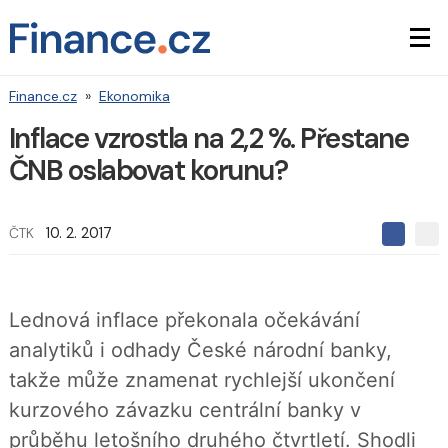
Finance.cz
»
Ekonomika
Inflace vzrostla na 2,2 %. Přestane
ČNB oslabovat korunu?
ČTK
10. 2. 2017
S
S
S
d
d
d
í
í
í
l
l
e
e
l
Lednová inflace překonala očekávání
j
j
t
e
t
analytiků i odhady České národní banky,
e
e
t
n
n
takže může znamenat rychlejší ukončení
a
a
F
s
kurzového závazku centrální banky v
a
í
c
t
průběhu letošního druhého čtvrtletí. Shodli
e
i