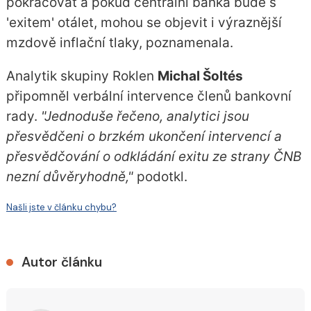
pokračovat a pokud centrální banka bude s
'exitem' otálet, mohou se objevit i výraznější
mzdově inflační tlaky, poznamenala.
Analytik skupiny Roklen
Michal Šoltés
připomněl verbální intervence členů bankovní
rady.
"Jednoduše řečeno, analytici jsou
přesvědčeni o brzkém ukončení intervencí a
přesvědčování o odkládání exitu ze strany ČNB
nezní důvěryhodně,"
podotkl.
Našli jste v článku chybu?
Autor článku