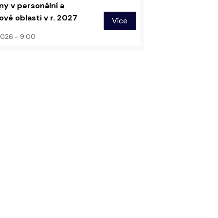
y v personální a
vé oblasti v r. 2027
Více
 2026
9:00