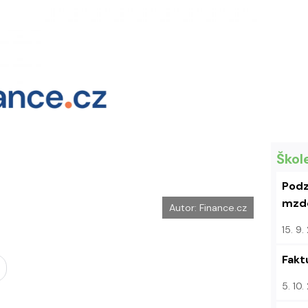
e
i
b
X
o
o
k
u
Škol
Podz
mzdo
Autor: Finance.cz
15. 9
Fakt
5. 10