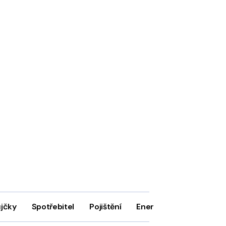
ůjčky
Spotřebitel
Pojištění
Energie
Firmy
In