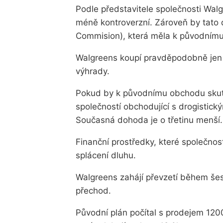
Podle představitele společnosti Wal
méně kontroverzní. Zároveň by tato
Commision), která měla k původním
Walgreens koupí pravděpodobně jen 
výhrady.
Pokud by k původnímu obchodu skuteč
společností obchodující s drogistick
Současná dohoda je o třetinu menší.
Finanční prostředky, které společnost
splácení dluhu.
Walgreens zahájí převzetí během šes
přechod.
Původní plán počítal s prodejem 1200