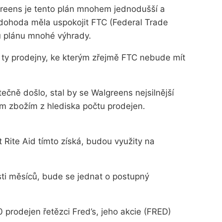
greens je tento plán mnohem jednodušší a
 dohoda měla uspokojit FTC (Federal Trade
u plánu mnohé výhrady.
ty prodejny, ke kterým zřejmě FTC nebude mít
ně došlo, stal by se Walgreens nejsilnější
ým zbožím z hlediska počtu prodejen.
 Rite Aid tímto získá, budou využity na
ti měsíců, bude se jednat o postupný
 prodejen řetězci Fred’s, jeho akcie (FRED)