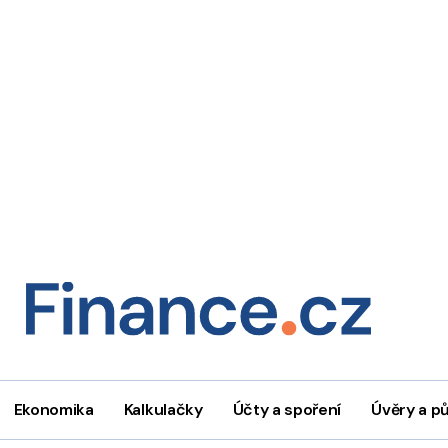
Ekonomika
Kalkulačky
Účty a spoření
Úvěry a p