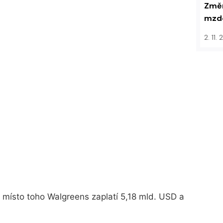
Změn
mzdo
2. 11.
místo toho Walgreens zaplatí 5,18 mld. USD a