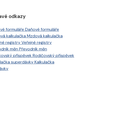
avé odkazy
Daňové formuláře
Mzdová kalkulačka
Veřejné registry
Převodník měn
Rodičovský příspěvek
Kalkulačka
ávky