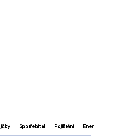
ůjčky
Spotřebitel
Pojištění
Energie
Firmy
In