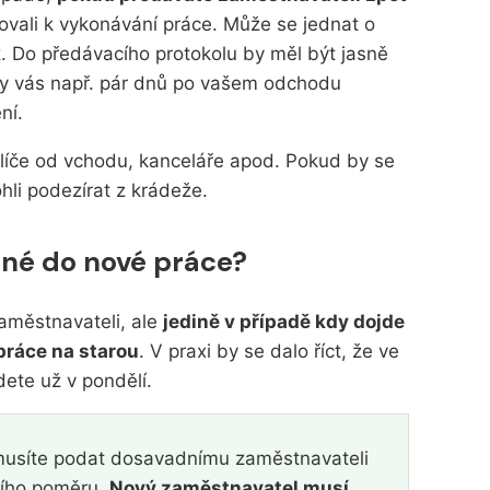
bovali k vykonávání práce. Může se jednat o
k
. Do předávacího protokolu by měl být jasně
by vás např. pár dnů po vašem odchodu
ní.
líče od vchodu, kanceláře apod. Pokud by se
hli podezírat z krádeže.
né do nové práce?
aměstnavateli, ale
jedině v případě kdy dojde
práce na starou
. V praxi by se dalo říct, že ve
dete už v pondělí.
usíte podat dosavadnímu zaměstnavateli
ního poměru.
Nový zaměstnavatel musí