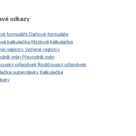
avé odkazy
Daňové formuláře
Mzdová kalkulačka
Veřejné registry
Převodník měn
Rodičovský příspěvek
Kalkulačka
ávky