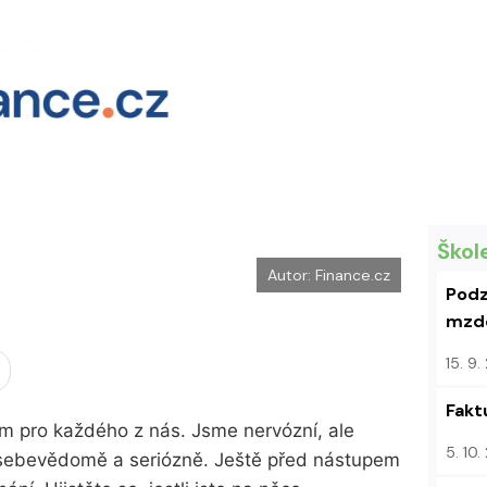
k
u
Škol
Autor: Finance.cz
Podz
mzdo
15. 9
Fakt
m pro každého z nás. Jsme nervózní, ale
5. 10
 sebevědomě a seriózně. Ještě před nástupem