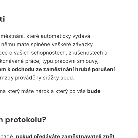
tí
aměstnání, které automaticky vydává
i němu máte splněné veškeré závazky.
ace o vašich schopnostech, zkušenostech a
vykonávané práce, typu pracovní smlouvy,
em k odchodu ze zaměstnání hrubé porušení
e mzdy prováděny srážky apod.
na který máte nárok a který po vás
bude
m protokolu?
řípadě,
pokud předáváte zaměstnavateli zpět