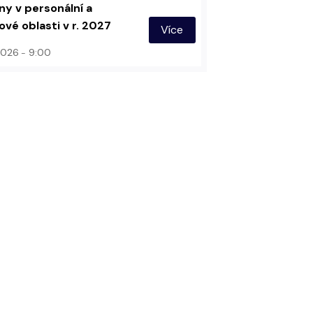
y v personální a
vé oblasti v r. 2027
Více
 2026
9:00