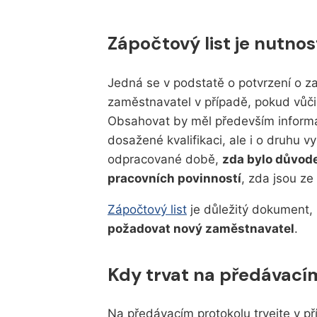
Zápočtový list je nutnos
Jedná se v podstatě o potvrzení o z
zaměstnavatel v případě, pokud vůč
Obsahovat by měl především inform
dosažené kvalifikaci, ale i o druhu 
odpracované době,
zda bylo důvod
pracovních povinností
, zda jsou z
Zápočtový list
je důležitý dokument, 
požadovat nový zaměstnavatel
.
Kdy trvat na předávací
Na předávacím protokolu trvejte v p