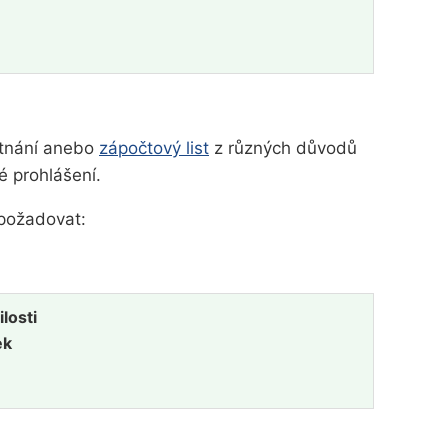
stnání anebo
zápočtový list
z různých důvodů
 prohlášení.
požadovat:
losti
ek