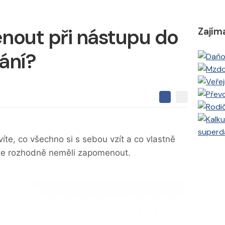
out při nástupu do
Zajím
ání?
S
S
S
d
d
d
í
í
í
l
l
superd
e
e
l
íte, co všechno si s sebou vzít a co vlastně
j
j
t
e
te rozhodně neměli zapomenout.
t
e
e
t
n
n
a
a
F
s
a
í
c
t
e
i
b
X
o
o