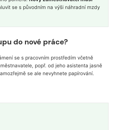
uvit se s původním na výši náhradní mzdy
tupu do nové práce?
námení se s pracovním prostředím včetně
ěstnavatele, popř. od jeho asistenta jasně
 Samozřejmě se ale nevyhnete papírování.