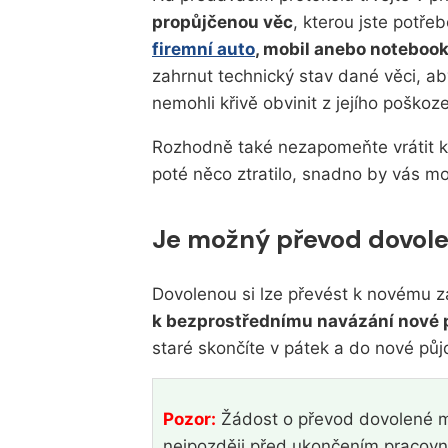
propůjčenou věc
, kterou jste potře
firemní auto
, mobil anebo noteboo
zahrnut technický stav dané věci, a
nemohli křivě obvinit z jejího poškoze
Rozhodně také nezapomeňte vrátit k
poté něco ztratilo, snadno by vás mo
Je možný převod dovole
Dovolenou si lze převést k novému z
k bezprostřednímu navázání nové 
staré skončíte v pátek a do nové půj
Pozor:
Žádost o převod dovolené m
nejpozději před ukončením pracov