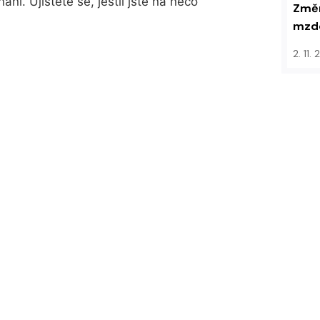
ní. Ujistěte se, jestli jste na něco
Změn
mzdo
2. 11.