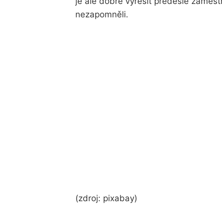
je ale dobré vyřešit předešlé zaměstná
nezapomněli.
(zdroj: pixabay)