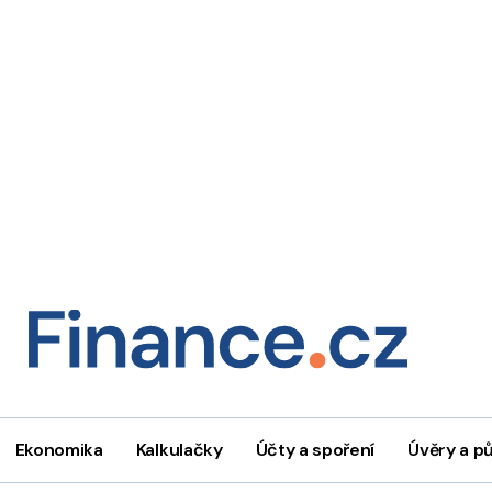
Ekonomika
Kalkulačky
Účty a spoření
Úvěry a p