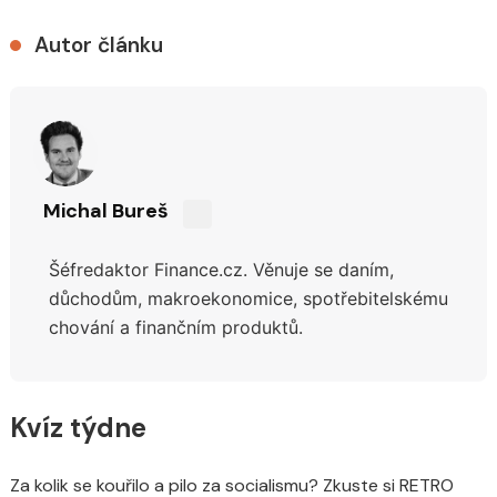
Autor článku
Michal Bureš
Sdílejte
na
Šéfredaktor Finance.cz. Věnuje se daním,
síti
X
důchodům,
makroekonomice, spotřebitelskému
chování a finančním produktů.
Kvíz týdne
Za kolik se kouřilo a pilo za socialismu? Zkuste si RETRO