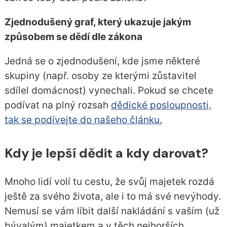
Zjednodušený graf, který ukazuje jakým
způsobem se dědí dle zákona
Jedná se o zjednodušení, kde jsme některé
skupiny (např. osoby ze kterými zůstavitel
sdílel domácnost) vynechali. Pokud se chcete
podívat na plný rozsah
dědické posloupnosti,
tak se podívejte do našeho článku.
Kdy je lepší dědit a kdy darovat?
Mnoho lidí volí tu cestu, že svůj majetek rozdá
ještě za svého života, ale i to má své nevýhody.
Nemusí se vám líbit další nakládání s vaším (už
bývalým) majetkem a v těch nejhorších