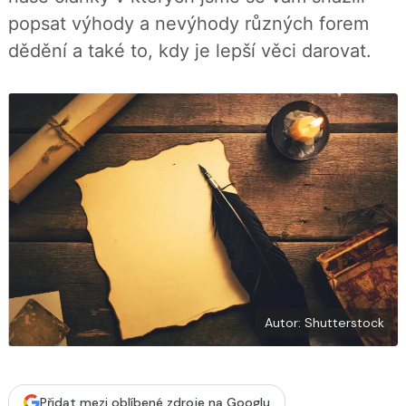
b
X
popsat výhody a nevýhody různých forem
o
o
dědění a také to, kdy je lepší věci darovat.
k
u
Autor: Shutterstock
Přidat mezi oblíbené zdroje na Googlu