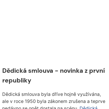
Dědická smlouva - novinka z první
republiky
Dědická smlouva byla dříve hojně využívána,
ale v roce 1950 byla zákonem zrušena a teprve
nedávno se opět dostala na scénu.
Dědická