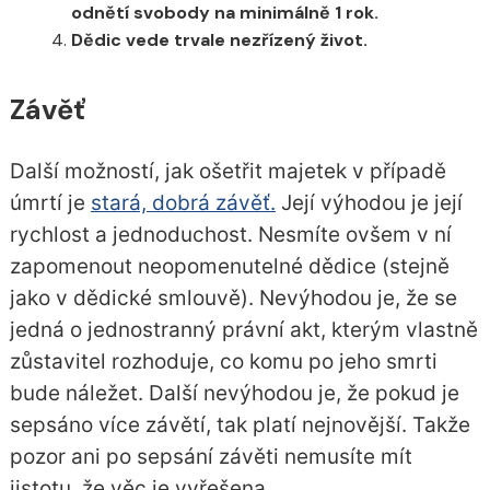
odnětí svobody na minimálně 1 rok.
Dědic vede trvale nezřízený život.
Závěť
Další možností, jak ošetřit majetek v případě
úmrtí je
stará, dobrá závěť.
Její výhodou je její
rychlost a jednoduchost. Nesmíte ovšem v ní
zapomenout neopomenutelné dědice (stejně
jako v dědické smlouvě). Nevýhodou je, že se
jedná o jednostranný právní akt, kterým vlastně
zůstavitel rozhoduje, co komu po jeho smrti
bude náležet. Další nevýhodou je, že pokud je
sepsáno více závětí, tak platí nejnovější. Takže
pozor ani po sepsání závěti nemusíte mít
jistotu, že věc je vyřešena.