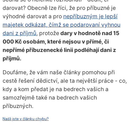
darovat? Obecně lze říci, že pro příbuzné je
výhodné darovat a pro
nepříbuzným je lepší
majetek odkázat, čímž se podarovaní vyhnou
dani z příjmů
, protože
dary v hodnotě nad 15
000 Kč osobám, které nejsou v přímé, či
nepřímé příbuzenecké linii podléhají dani z
příjmů.
Doufáme, že vám naše články pomohou při
cestě řešení dědictví, ale ta největší práce - co,
kdy a kom předat je na bedrech vašich a
samozřejmě také na bedrech vašich
příbuzných.
Našli jste v článku chybu?