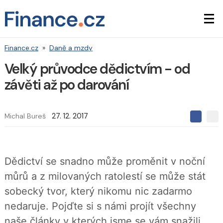
Finance.cz
»
Daně a mzdy
Velký průvodce dědictvím - od
závěti až po darování
Michal Bureš
27. 12. 2017
S
S
S
d
d
d
í
í
í
l
l
e
e
l
Dědictví se snadno může proměnit v noční
j
j
t
e
t
můrů a z milovaných ratolestí se může stát
e
e
t
n
n
sobecký tvor, který nikomu nic zadarmo
a
a
F
s
nedaruje. Pojďte si s námi projít všechny
a
í
c
t
naše články v kterých jsme se vám snažili
e
i