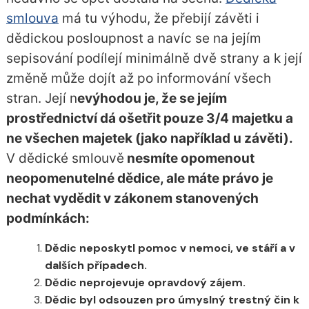
smlouva
má tu výhodu, že přebijí závěti i
dědickou posloupnost a navíc se na jejím
sepisování podílejí minimálně dvě strany a k její
změně může dojít až po informování všech
stran. Její n
evýhodou je, že se jejím
prostřednictví dá ošetřit pouze 3/4 majetku a
ne všechen majetek (jako například u závěti).
V dědické smlouvě
nesmíte opomenout
neopomenutelné dědice, ale máte právo je
nechat vydědit v zákonem stanovených
podmínkách:
Dědic neposkytl pomoc v nemoci, ve stáří a v
dalších případech.
Dědic neprojevuje opravdový zájem.
Dědic byl odsouzen pro úmyslný trestný čin k