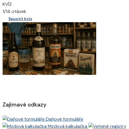
KVÍZ
1/14 otázek
Spustit kvíz
Zajímavé odkazy
Daňové formuláře
Mzdová kalkulačka