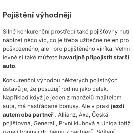
Pojištění výhodněji
Silné konkurenční prostředí také pojišťovny nutí
nabízet něco víc, co je třeba užitečné nejen pro
poškozeného, ale i pro pojištěného viníka. Velmi
levně si také můžete
havarijně připojistit starší
auto
.
Konkurenční výhodou některých pojistných
ústavů je, že posuzují rodinu jako celek.
Například když je jeden z manželů majitelem
auta, má nastřádané bonusy. Ale v praxi
jezdí
autem oba partneř
i. Allianz, Axa, Česká
pojišťovna, Generali, První klubová a Uniqa totiž
uznají bonus i druhému z partnerů. Sdílení