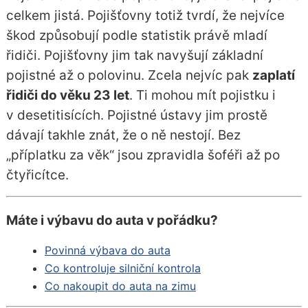
celkem jistá. Pojišťovny totiž tvrdí, že nejvíce
škod způsobují podle statistik právě mladí
řidiči. Pojišťovny jim tak navyšují základní
pojistné až o polovinu. Zcela nejvíc pak
zaplatí
řidiči do věku 23 let
. Ti mohou mít pojistku i
v desetitisících. Pojistné ústavy jim prostě
dávají takhle znát, že o ně nestojí. Bez
„příplatku za věk“ jsou zpravidla šoféři až po
čtyřicítce.
Máte i výbavu do auta v pořádku?
Povinná výbava do auta
Co kontroluje silniční kontrola
Co nakoupit do auta na zimu