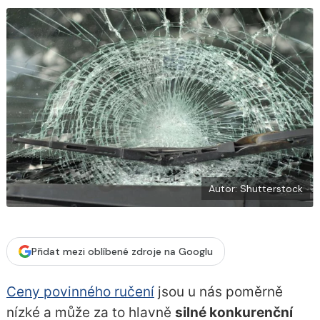
o
k
u
Autor: Shutterstock
Přidat mezi oblíbené zdroje na Googlu
Ceny povinného ručení
jsou u nás poměrně
nízké a může za to hlavně
silné konkurenční