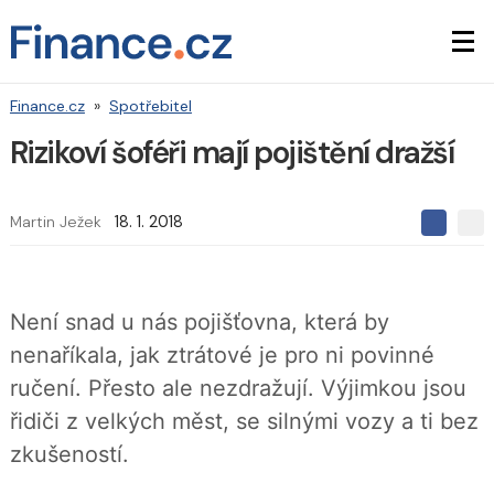
Finance.cz
»
Spotřebitel
Rizikoví šoféři mají pojištění dražší
Martin Ježek
18. 1. 2018
S
S
S
d
d
d
í
í
í
l
l
e
e
l
Není snad u nás pojišťovna, která by
j
j
t
e
t
nenaříkala, jak ztrátové je pro ni povinné
e
e
t
n
n
ručení. Přesto ale nezdražují. Výjimkou jsou
a
a
F
s
řidiči z velkých měst, se silnými vozy a ti bez
a
í
c
t
zkušeností.
e
i
b
X
o