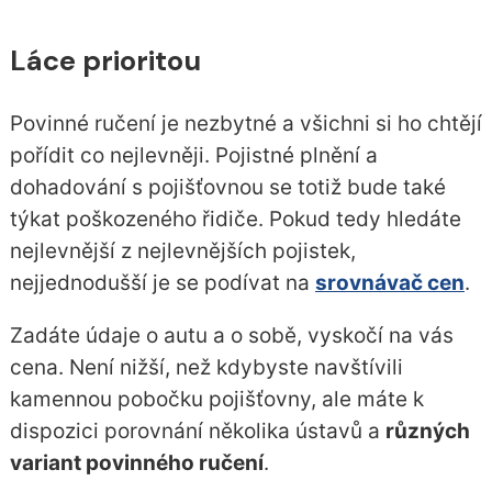
Láce prioritou
Povinné ručení je nezbytné a všichni si ho chtějí
pořídit co nejlevněji. Pojistné plnění a
dohadování s pojišťovnou se totiž bude také
týkat poškozeného řidiče. Pokud tedy hledáte
nejlevnější z nejlevnějších pojistek,
nejjednodušší je se podívat na
srovnávač cen
.
Zadáte údaje o autu a o sobě, vyskočí na vás
cena. Není nižší, než kdybyste navštívili
kamennou pobočku pojišťovny, ale máte k
dispozici porovnání několika ústavů a
různých
variant povinného ručení
.