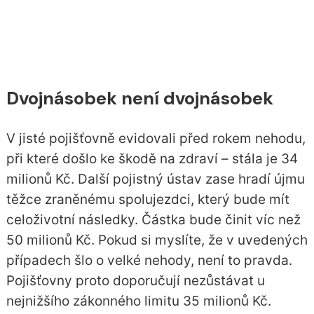
Dvojnásobek není dvojnásobek
V jisté pojišťovně evidovali před rokem nehodu,
při které došlo ke škodě na zdraví – stála je 34
milionů Kč. Další pojistný ústav zase hradí újmu
těžce zraněnému spolujezdci, který bude mít
celoživotní následky. Částka bude činit víc než
50 milionů Kč. Pokud si myslíte, že v uvedených
případech šlo o velké nehody, není to pravda.
Pojišťovny proto doporučují nezůstávat u
nejnižšího zákonného limitu 35 milionů Kč.