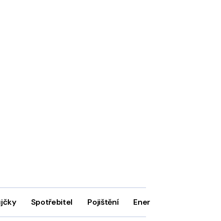
ůjčky
Spotřebitel
Pojištění
Energie
Firmy
In