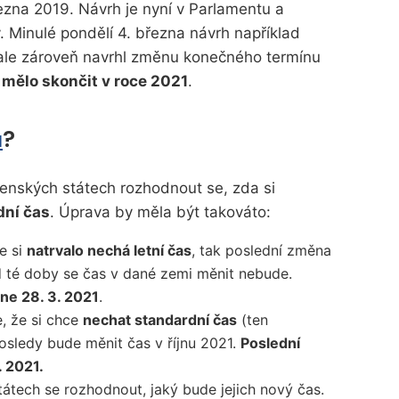
řezna 2019. Návrh je nyní v Parlamentu a
y. Minulé pondělí 4. března návrh například
 ale zároveň navrhl změnu konečného termínu
k mělo skončit v roce 2021
.
u
?
enských státech rozhodnout se, zda si
dní čas
. Úprava by měla být takováto:
e si
natrvalo nechá letní čas
, tak poslední změna
 té doby se čas v dané zemi měnit nebude.
ne 28. 3. 2021
.
, že si chce
nechat standardní čas
(ten
osledy bude měnit čas v říjnu 2021.
Poslední
. 2021.
tátech se rozhodnout, jaký bude jejich nový čas.