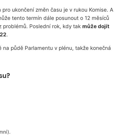
 pro ukončení změn času je v rukou Komise. A
ůže tento termín dále posunout o 12 měsíců
z problémů. Poslední rok, kdy tak
může dojít
022
.
ě na půdě Parlamentu v plénu, takže konečná
asu?
mní).