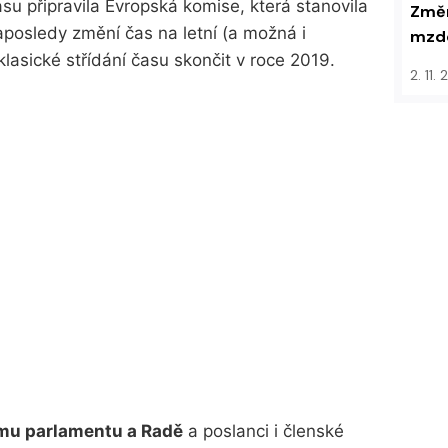
su připravila Evropská komise, která stanovila
Změn
aposledy změní čas na letní (a možná i
mzdo
lasické střídání času skončit v roce 2019.
2. 11.
mu parlamentu a Radě
a poslanci i členské