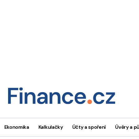
Ekonomika
Kalkulačky
Účty a spoření
Úvěry a p