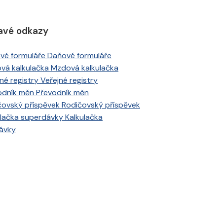
avé odkazy
Daňové formuláře
Mzdová kalkulačka
Veřejné registry
Převodník měn
Rodičovský příspěvek
Kalkulačka
ávky