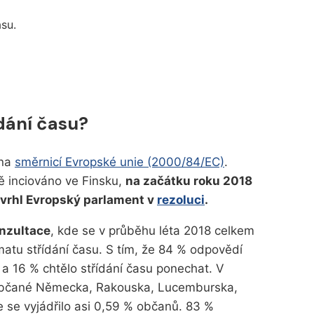
asu.
ídání času?
ána
směrnicí Evropské unie (2000/84/EC)
.
ě inciováno ve Finsku,
na začátku roku 2018
avrhl Evropský parlament v
rezoluci
.
onzultace
, kde se v průběhu léta 2018 celkem
matu střídání času. S tím, že 84 % odpovědí
 a 16 % chtělo střídání času ponechat. V
li občané Německa, Rakouska, Lucemburska,
e se vyjádřilo asi 0,59 % občanů. 83 %