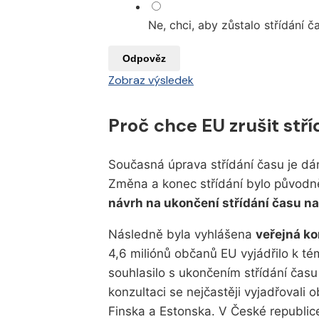
Ne, chci, aby zůstalo střídání č
Odpověz
Zobraz výsledek
Proč chce EU zrušit stř
Současná úprava střídání času je d
Změna a konec střídání bylo původn
návrh na ukončení střídání času n
Následně byla vyhlášena
veřejná k
4,6 miliónů občanů EU vyjádřilo k té
souhlasilo s ukončením střídání času
konzultaci se nejčastěji vyjadřova
Finska a Estonska. V České republic