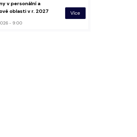
y v personální a
vé oblasti v r. 2027
Více
 2026
9:00