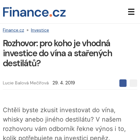
Finance.cz
»
Investice
Rozhovor: pro koho je vhodná
investice do vína a stařených
destilátů?
Lucie Balová Mečířová
29. 4. 2019
S
S
S
d
d
d
í
í
í
l
l
e
e
l
Chtěli byste zkusit investovat do vína,
j
j
t
e
t
whisky anebo jiného destilátu? V našem
e
e
t
n
n
rozhovoru vám odborník řekne výnos i to,
a
a
F
s
kolik potřebujete na investici peněz.
a