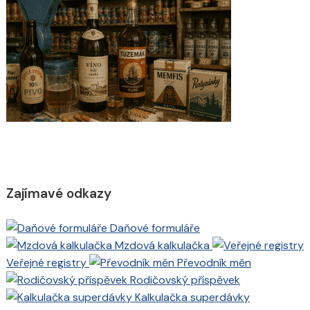
Zajímavé odkazy
Daňové formuláře
Mzdová kalkulačka
Veřejné registry
Převodník měn
Rodičovský příspěvek
Kalkulačka superdávky