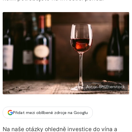
í
c
t
e
i
b
X
o
o
k
u
Autor: Shutterstock
Přidat mezi oblíbené zdroje na Googlu
Na naše otázky ohledně investice do vína a