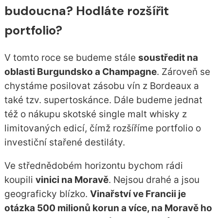
budoucna? Hodláte rozšířit
portfolio?
V tomto roce se budeme stále
soustředit na
oblasti Burgundsko a Champagne
. Zároveň se
chystáme posilovat zásobu vín z Bordeaux a
také tzv. supertoskánce. Dále budeme jednat
též o nákupu skotské single malt whisky z
limitovaných edicí, čímž rozšíříme portfolio o
investiční stařené destiláty.
Ve střednědobém horizontu bychom rádi
koupili
vinici na Moravě
. Nejsou drahé a jsou
geograficky blízko.
Vinařství ve Francii je
otázka 500 milionů korun a více, na Moravě ho