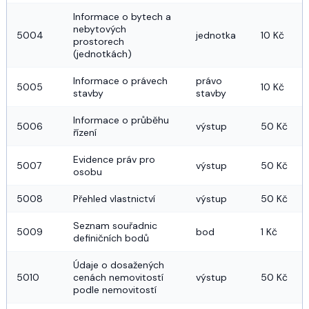
Informace o bytech a 
nebytových 
5004
jednotka
10 Kč
prostorech 
(jednotkách)
Informace o právech 
právo 
5005
10 Kč
stavby
stavby
Informace o průběhu 
5006
výstup
50 Kč
řízení
Evidence práv pro 
5007
výstup
50 Kč
osobu
5008
Přehled vlastnictví
výstup
50 Kč
Seznam souřadnic 
5009
bod
1 Kč
definičních bodů
Údaje o dosažených 
5010
cenách nemovitostí 
výstup
50 Kč
podle nemovitostí