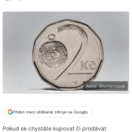
b
X
o
o
k
u
Autor: Shutterstock
Přidat mezi oblíbené zdroje na Googlu
Pokud se chystáte kupovat či prodávat