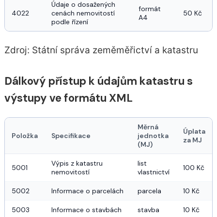
Údaje o dosažených 
formát 
4022
cenách nemovitostí 
50 Kč
A4
podle řízení
Zdroj: Státní správa zeměměřictví a katastru
Dálkový přístup k údajům katastru s
výstupy ve formátu XML
Měrná
Úplata
Položka
Specifikace
jednotka
za MJ
(MJ)
Výpis z katastru 
list 
5001
100 Kč
nemovitostí
vlastnictví
5002
Informace o parcelách
parcela
10 Kč
5003
Informace o stavbách
stavba
10 Kč