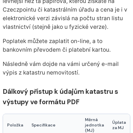
levnější než ta papírová, kterou získáte na
Czeczpointu či katastrálním úřadu a cena je i v
elektronické verzi závislá na počtu stran listu
vlastnictví (stejně jako u fyzické verze).
Poplatek můžete zaplatit on-line, a to
bankovním převodem či platební kartou.
Následně vám dojde na vámi určený e-mail
výpis z katastru nemovitostí.
Dálkový přístup k údajům katastru s
výstupy ve formátu PDF
Měrná
Úplata
Položka
Specifikace
jednotka
za MJ
(MJ)