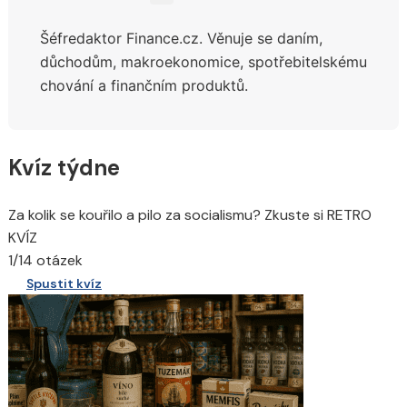
Sdílejte
na
Šéfredaktor Finance.cz. Věnuje se daním,
síti
X
důchodům,
makroekonomice, spotřebitelskému
chování a finančním produktů.
Kvíz týdne
Za kolik se kouřilo a pilo za socialismu? Zkuste si RETRO
KVÍZ
1/14 otázek
Spustit kvíz