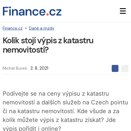
Finance.cz
»
Daně a mzdy
Kolik stojí výpis z katastru
nemovitostí?
Michal Bureš
2. 8. 2021
S
S
S
d
d
d
í
í
í
l
l
e
e
l
Podívejte se na ceny výpisu z katastru
j
j
t
e
t
nemovitostí a dalších služeb na Czech pointu
e
e
t
n
n
či na katastru nemovitostí. Kde všude a za
a
a
F
s
kolik můžete výpis z katastru získat? Jde
a
í
c
t
výpis pořídit i online?
e
i