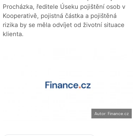
b
X
Procházka, ředitele Úseku pojištění osob v
o
o
Kooperativě, pojistná částka a pojištěná
k
u
rizika by se měla odvíjet od životní situace
klienta.
Autor: Finance.cz