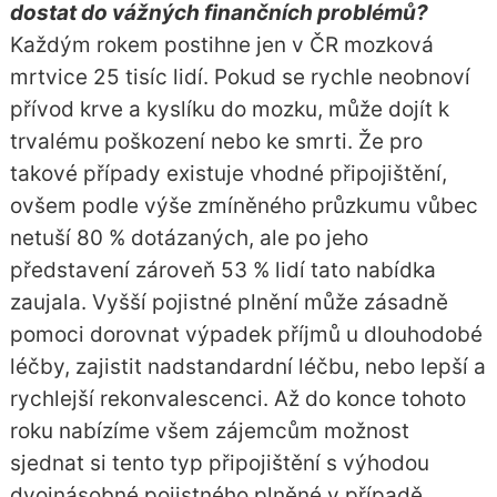
dostat do vážných finančních problémů?
Každým rokem postihne jen v ČR mozková
mrtvice 25 tisíc lidí. Pokud se rychle neobnoví
přívod krve a kyslíku do mozku, může dojít k
trvalému poškození nebo ke smrti. Že pro
takové případy existuje vhodné připojištění,
ovšem podle výše zmíněného průzkumu vůbec
netuší 80 % dotázaných, ale po jeho
představení zároveň 53 % lidí tato nabídka
zaujala. Vyšší pojistné plnění může zásadně
pomoci dorovnat výpadek příjmů u dlouhodobé
léčby, zajistit nadstandardní léčbu, nebo lepší a
rychlejší rekonvalescenci. Až do konce tohoto
roku nabízíme všem zájemcům možnost
sjednat si tento typ připojištění s výhodou
dvojnásobné pojistného plněné v případě