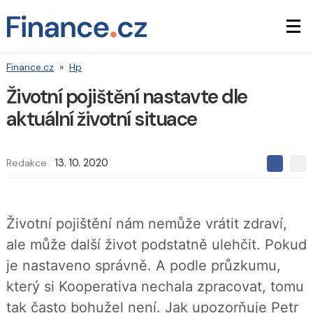
Finance.cz
»
Hp
Životní pojištění nastavte dle
aktuální životní situace
Redakce
13. 10. 2020
S
S
S
d
d
d
í
í
í
l
l
e
e
l
Životní pojištění nám nemůže vrátit zdraví,
j
j
t
e
t
ale může další život podstatně ulehčit. Pokud
e
e
t
n
n
je nastaveno správně. A podle průzkumu,
a
a
F
s
který si Kooperativa nechala zpracovat, tomu
a
í
c
t
tak často bohužel není. Jak upozorňuje Petr
e
i